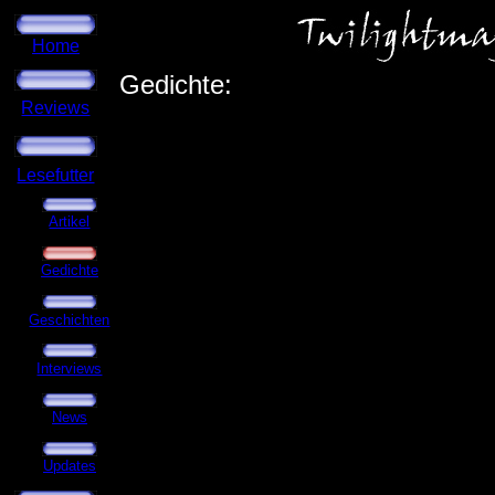
Home
Gedichte:
Reviews
Lesefutter
Artikel
Gedichte
Geschichten
Interviews
News
.
Updates
.