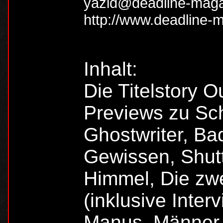
yazid@deadline-maga
http://www.deadline-
Inhalt:
Die Titelstory 
Previews zu Sch
Ghostwriter, Ba
Gewissen, Shutt
Himmel, Die zw
(inklusive Inter
Manus, Männer d