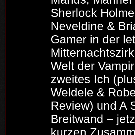
Sherlock Holmes
Neveldine & Bri
Gamer in der le
Mitternachtszir
Welt der Vampir
zweites Ich (plu
Weldele & Rober
Review) und A S
Breitwand – jet
kurzen Zusamme