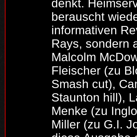
denkt. Heimser
berauscht wiede
informativen R
Rays, sondern a
Malcolm McDowel
Fleischer (zu B
Smash cut), Ca
Staunton hill),
Menke (zu Inglo
Miller (zu G.I. J