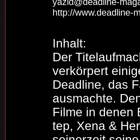
yazid@deadline-maga
http://www.deadline-
Inhalt:
Der Titelaufma
verkörpert eini
Deadline, das 
ausmachte. Den
Filme in denen
tep, Xena & Her
seinerzeit sein