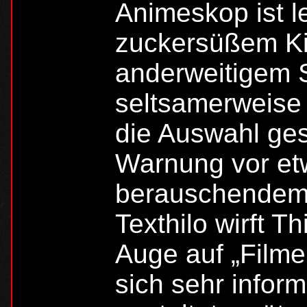
Animeskop ist l
zuckersüßem K
anderweitigem S
seltsamerweise 
die Auswahl ges
Warnung vor et
berauschendem i
Texthilo wirft T
Auge auf „Filme,
sich sehr infor