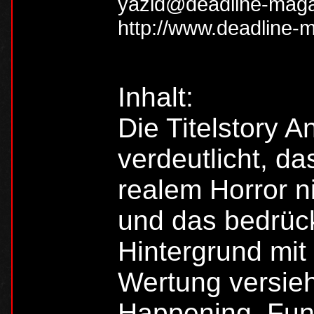
yazid@deadline-maga
http://www.deadline-
Inhalt:
Die Titelstory 
verdeutlicht, da
realem Horror n
und das bedrüc
Hintergrund mit
Wertung versie
Happening, Fun