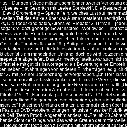
nigs – Dungeon Siege mitsamt sehr lohnenswerter Verlosung 
ely Leelee – Im Gespräch mit Leelee Sorbieski“. Die Besprechu
„David Cronenberg – Special“ ein, welches Lust auf mehr macht
weiten Teil des Artikels über das Ausnahmetalent unerträglich 
ks, Die Todeskandidaten, Aliens vs. Predator 2, Hitman – jeder s
bt sogar drei dazugehörige Gewinnspiele. „Worldwide – internati
iews, was die Rubrik ein wenig unterbesetzt erscheinen lässt. 
ings finden neben den vier vorgestellten Filmen noch ein paar 
er“ wird als Theaterstück von Jörg Buttgereit zwar auch mittler
u verdanken, dass auch die Interessierten darauf aufmerksam g
nkt ebenfalls am mangelnden Umfang, doch es wird trotzdem ein r
repertoire abgeliefert. Das „Animeskop“ stellt zwar auch nicht 
nd fast alle mit gut bis hervorragend als Bewertung eine Empfeh
rden neben Erwähnungen von anderen Filmbeiträgen lediglich d
r 27 mit je einer Besprechung hervorgehoben. „Oh Herr, lass Hi
m sehr humorvoll verfassten Artikel über filmische Werke, die s
terhaltsame Rahmenhandlung für die Rezensionen erschafft. „
stellt in dieser sechsten Ausgabe statt Filmen mal ein Festiva
Filmfest Vol. 3. „Nachschlag – Literatur vom Fach“ bietet vor all
eine deutliche Steigerung zu den bisherigen, eher stiefmütterl
eimservice“ hat seinen Umfang gehalten und bringt neben über h
 Fazit) zu DVD Veröffentlichungen inklusive Klassiker Rubrik a
Zoë Bell (Death Proof). Angenehm anders ist „Frei ab 28 Jahren!
schende Sicht der Dinge, was das wahre Grauen der mittlerweil
 „Televisionen“ legt gleich zu Anfang mit einem Special zur Ge