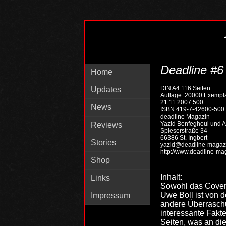
Deadline #6
Home
DIN A4 116 Seiten
Updates
Auflage: 20000 Exempl
21.11.2007 500
News
ISBN 419-7-42600-500
deadline Magazin
Yazid Benfeghoul und A
Reviews
Spieserstraße 34
66386 St. Ingbert
Stories
yazid@deadline-magaz
http://www.deadline-ma
Shop
Inhalt:
Links
Sowohl das Cover 
Uwe Boll ist von 
Impressum
andere Überraschu
interessante Fakt
Seiten, was an die