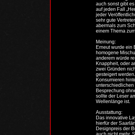
auch sonst gibt es
auf jeden Fall „H
jeder Veröffentlic
sehr gute Vertret
abermals zum Schlu
einem Thema zum n
Meinung:
Erneut wurde ein 
homogene Mischung
anderem würde rela
Knappheit, oder a
zwei Gründen nich
gesteigert werden
Konsumieren hinter
unterschiedlichen 
Besprechung ohne 
sollte der Leser a
Wellenlänge ist.
Ausstattung:
Das innovative La
hierfür der Saarlä
Designpreis der B
auch nicht mehr. 