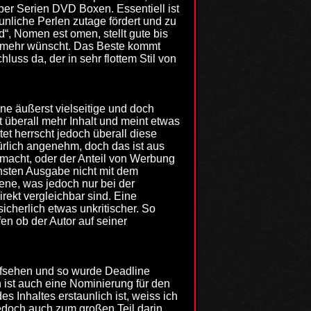
ber Serien DVD Boxen. Essentiell ist
nliche Perlen zutage fördert und zu
“, Nomen est omen, stellt gute bis
al mehr wünscht. Das Beste kommt
luss da, der in sehr flottem Stil von
ne äußerst vielseitige und doch
 überall mehr Inhalt und meint etwas
et herrscht jedoch überall diese
ürlich angenehm, doch das ist aus
emacht, oder der Anteil von Werbung
hsten Ausgabe nicht mit dem
bene, was jedoch nur bei der
rekt vergleichbar sind. Eine
icherlich etwas unkritischer. So
en ob der Autor auf seiner
Aufsehen und so wurde Deadline
 ist auch eine Nominierung für den
 Inhaltes erstaunlich ist, weiss ich
jedoch auch zum großen Teil darin