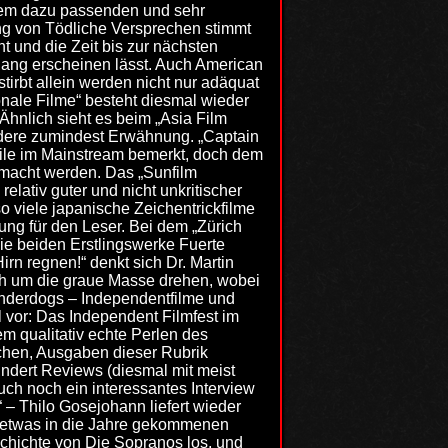
dem dazu passenden und sehr
ng von Tödliche Versprechen stimmt
 und die Zeit bis zur nächsten
lang erscheinen lässt. Auch American
tirbt allein werden nicht nur adäquat
onale Filme“ besteht diesmal wieder
Ähnlich sieht es beim „Asia Film
andere zumindest Erwähnung. „Captain
weile im Mainstream bemerkt, doch dem
emacht werden. Das „Sunfilm
elativ guter und nicht unkritischer
so viele japanische Zeichentrickfilme
lung für den Leser. Bei dem „Zürich
ie beiden Erstlingswerke Fuerte
rn regnen!“ denkt sich Dr. Martin
ich um die graue Masse drehen, wobei
Underdogs – Independentfilme und
l vor: Das Independent Filmfest im
em qualitativ echte Perlen des
ichen, Ausgaben dieser Rubrik
undert Reviews (diesmal mit meist
uch noch ein interessantes Interview
“ – Thilo Gosejohann liefert wieder
e etwas in die Jahre gekommenen
schichte von Die Sopranos los, und