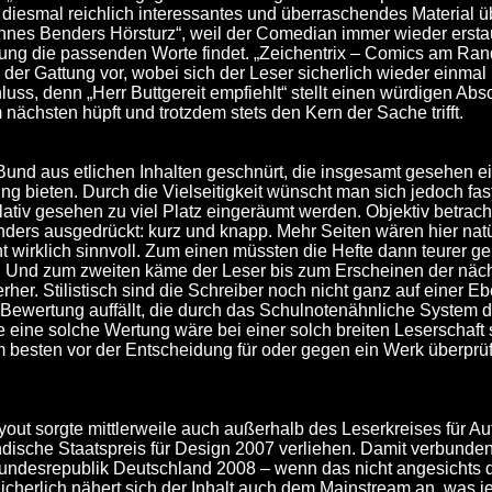
 diesmal reichlich interessantes und überraschendes Material ü
ennes Benders Hörsturz“, weil der Comedian immer wieder erstau
hung die passenden Worte findet. „Zeichentrix – Comics am Rand
er der Gattung vor, wobei sich der Leser sicherlich wieder einm
ss, denn „Herr Buttgereit empfiehlt“ stellt einen würdigen Absch
ächsten hüpft und trotzdem stets den Kern der Sache trifft.
Bund aus etlichen Inhalten geschnürt, die insgesamt gesehen ei
 bieten. Durch die Vielseitigkeit wünscht man sich jedoch fast
tiv gesehen zu viel Platz eingeräumt werden. Objektiv betracht
nders ausgedrückt: kurz und knapp. Mehr Seiten wären hier nat
t wirklich sinnvoll. Zum einen müssten die Hefte dann teurer g
. Und zum zweiten käme der Leser bis zum Erscheinen der näc
her. Stilistisch sind die Schreiber noch nicht ganz auf einer E
Bewertung auffällt, die durch das Schulnotenähnliche System di
eine solche Wertung wäre bei einer solch breiten Leserschaft s
m besten vor der Entscheidung für oder gegen ein Werk überprüf
yout sorgte mittlerweile auch außerhalb des Leserkreises für 
ndische Staatspreis für Design 2007 verliehen. Damit verbunden
undesrepublik Deutschland 2008 – wenn das nicht angesichts des
Sicherlich nähert sich der Inhalt auch dem Mainstream an, was 