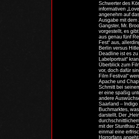
Schwerter des Kö
informativen „Lov
angenehm auf das 
Ausgabe mit dem z
Gangster, Mr. Broo
vorgestellt, es gi
aus genau fünf Rev
Fest“ aus, allerd
Berlin versus Hitl
Deadline ist es z
Labelportrait“ kra
Überblick zum Film
vor, doch dafür si
Film Festival“ we
Apache und Chapte
Schmitt bei seine
er eine spaßig un
andere Auswüchse“ 
Saarland – Indigo 
Buchmarktes, was 
darstellt. Der „H
durchschnittlichem
mit der Stuntfrau 
einmal eine erfri
Horrorfans angeht.