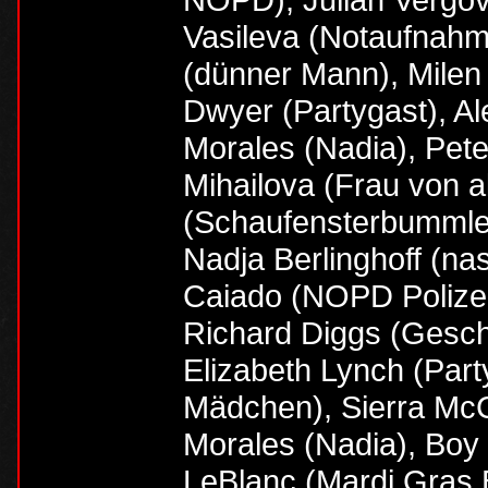
Vasileva (Notaufnah
(dünner Mann), Milen
Dwyer (Partygast), Al
Morales (Nadia), Pete
Mihailova (Frau von 
(Schaufensterbummleri
Nadja Berlinghoff (n
Caiado (NOPD Polizei
Richard Diggs (Gesch
Elizabeth Lynch (Par
Mädchen), Sierra McCo
Morales (Nadia), Boy
LeBlanc (Mardi Gras 