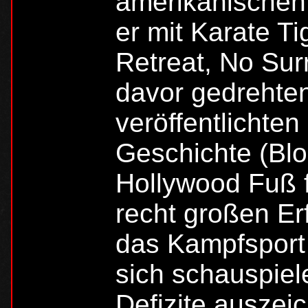
amerikanischen
er mit Karate Ti
Retreat, No Sur
davor gedrehte
veröffentlichte
Geschichte (Blo
Hollywood Fuß 
recht großen Er
das Kampfsport 
sich schauspiel
Defizite auszei