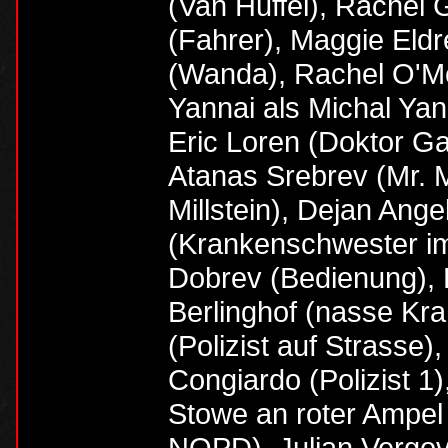
(Van Huffel), Rachel
(Fahrer), Maggie Eldr
(Wanda), Rachel O'Me
Yannai als Michal Yan
Eric Loren (Doktor Ga
Atanas Srebrev (Mr. 
Millstein), Dejan Ang
(Krankenschwester im 
Dobrev (Bedienung), B
Berlinghof (nasse K
(Polizist auf Strasse),
Congiardo (Polizist 1)
Stowe an roter Ampel
NOPD), Julian Vergov 