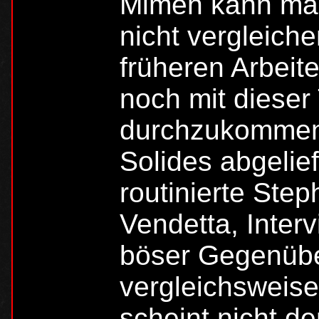
Mimen kann man 
nicht vergleich
früheren Arbeit
noch mit dieser
durchzukommen –
Solides abgelie
routinierte Ste
Vendetta, Inter
böser Gegenüber
vergleichsweise
scheint nicht de