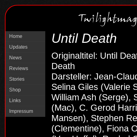
Until Death
Home
Updates
Originaltitel: Until Dea
News
Death
Reviews
Darsteller: Jean-Cla
Stories
Selina Giles (Valerie
Shop
William Ash (Serge),
Links
(Mac), C. Gerod Harr
Impressum
Mansen), Stephen Rea
(Clementine), Fiona