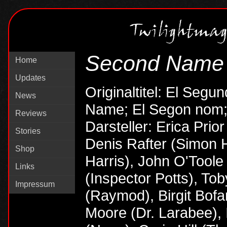
Second Name
Home
Updates
Originaltitel: El Segu
News
Name; El Segon nom;
Reviews
Darsteller: Erica Prio
Stories
Denis Rafter (Simon 
Shop
Harris), John O'Toole 
Links
(Inspector Potts), To
Impressum
(Raymod), Birgit Bofar
Moore (Dr. Larabee),