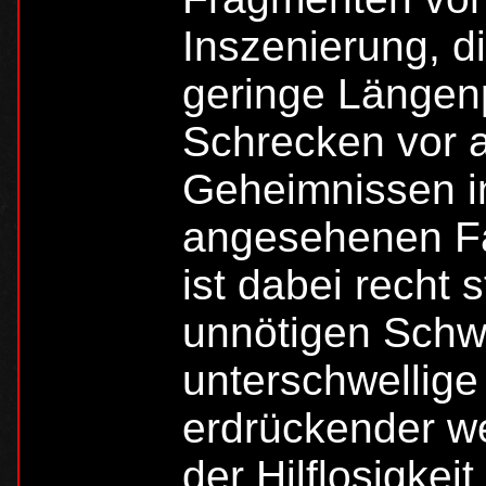
Inszenierung, di
geringe Längenp
Schrecken vor 
Geheimnissen in
angesehenen Fa
ist dabei recht 
unnötigen Schw
unterschwellig
erdrückender we
der Hilflosigkeit