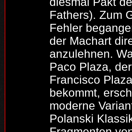
diesmal Pakt der
Fathers). Zum G
Fehler begangen
der Machart di
anzulehnen. Wa
Paco Plaza, de
Francisco Plaza
bekommt, ersche
moderne Varia
Polanski Klassi
Fragmenten von