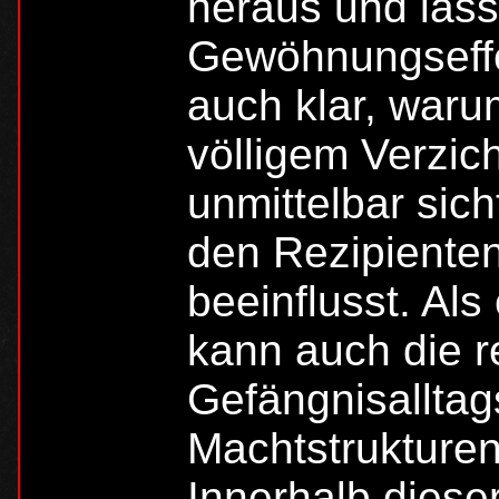
heraus und läs
Gewöhnungseffe
auch klar, warum
völligem Verzic
unmittelbar sic
den Rezipiente
beeinflusst. Als
kann auch die r
Gefängnisalltag
Machtstrukture
Innerhalb diese