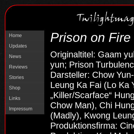
Prison on Fire
Home
Updates
Originaltitel: Gaam yu
News
yun; Prison Turbulenc
Reviews
Darsteller: Chow Yun
Stories
Leung Ka Fai (Lo Ka 
Shop
„Killer/Scarface“ Hun
Links
Chow Man), Chi Hung 
Impressum
(Madly), Kwong Leung
Produktionsfirma: Ci