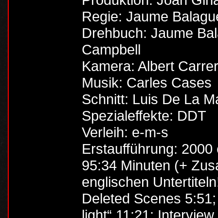
Regie: Jaume Balagu
Drehbuch: Jaume Bal
Campbell
Kamera: Albert Carre
Musik: Carles Cases
Schnitt: Luis De La M
Spezialeffekte: DDT
Verleih: e-m-s
Erstaufführung: 2000
95:34 Minuten (+ Zusa
englischen Untertitel
Deleted Scenes 5:51; 
light“ 11:21; Intervi