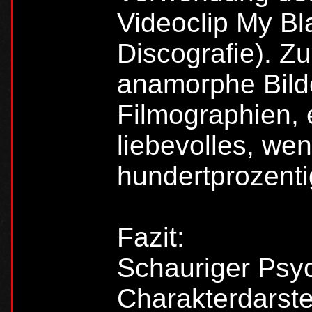
Videoclip My Bl
Discografie). Z
anamorphe Bilde
Filmographien, e
liebevolles, we
hundertprozent
Fazit:
Schauriger Psy
Charakterdarst