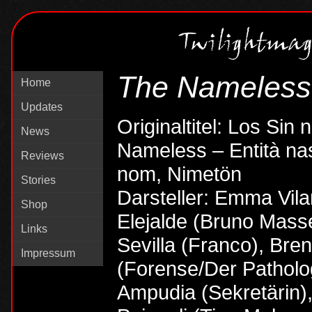
The Nameless
Home
Updates
Originaltitel: Los Sin
News
Nameless – Entità na
Reviews
nom, Nimetön
Stories
Darsteller: Emma Vila
Shop
Elejalde (Bruno Masse
Links
Sevilla (Franco), Bre
Impressum
(Forense/Der Patholog
Ampudia (Sekretärin),