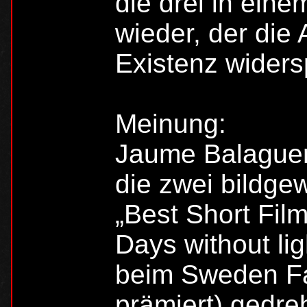
die drei in ein
wieder, der die
Existenz widersp
Meinung:
Jaume Balagueró
die zwei bildgew
„Best Short Film
Days without li
beim Sweden Fan
prämiert) gedreh