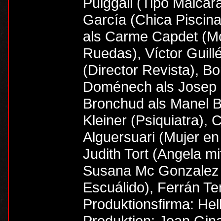
Puiggali (Tipo Malca
García (Chica Piscin
als Carme Capdet (Mo
Ruedas), Víctor Guill
(Director Revista), Bo
Doménech als Josep
Bronchud als Manel B
Kleiner (Psiquiatra), 
Alguersuari (Mujer en
Judith Tort (Angela m
Susana Mc Gonzalez (
Escuálido), Ferrán T
Produktionsfirma: Hel
Produktion: Joan Gin