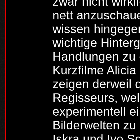
zwar nicht wirkl
nett anzuschau
wissen hingege
wichtige Hinter
Handlungen zu 
Kurzfilme Alicia
zeigen derweil 
Regisseurs, wel
experimentell e
Bilderwelten zu
Iskra und Ivo S