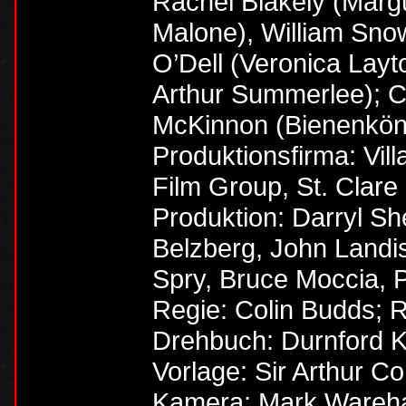
Rachel Blakely (Margu
Malone), William Sno
O’Dell (Veronica Layto
Arthur Summerlee); C
McKinnon (Bienenköni
Produktionsfirma: Vi
Film Group, St. Clare
Produktion: Darryl Sh
Belzberg, John Landi
Spry, Bruce Moccia, P
Regie: Colin Budds; R
Drehbuch: Durnford K
Vorlage: Sir Arthur C
Kamera: Mark Ware