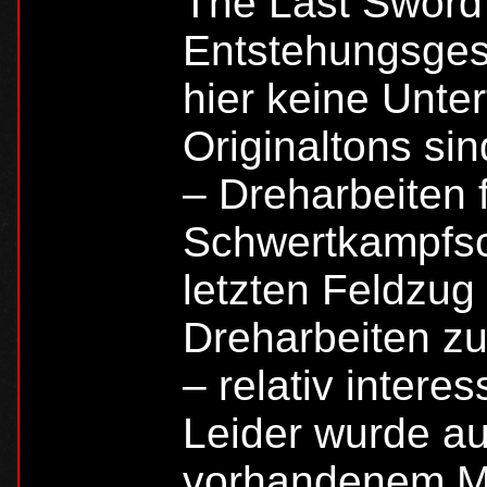
The Last Sword“ 
Entstehungsgesc
hier keine Unter
Originaltons sin
– Dreharbeiten f
Schwertkampfsc
letzten Feldzug
Dreharbeiten z
– relativ intere
Leider wurde au
vorhandenem Mat