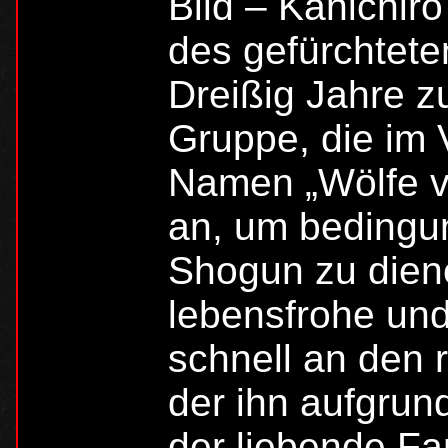
Bild – Kanichir
des gefürchtet
Dreißig Jahre z
Gruppe, die im 
Namen „Wölfe v
an, um beding
Shogun zu dien
lebensfrohe und 
schnell an den 
der ihn aufgrun
der liebende Fam