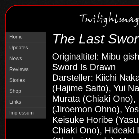
The Last Swo
Home
Updates
Originaltitel: Mibu gis
News
Sword Is Drawn
Reviews
Darsteller: Kiichi Nak
Stories
(Hajime Saito), Yui N
Shop
Murata (Chiaki Ono), 
Links
(Jiroemon Ohno), Yos
Impressum
Keisuke Horibe (Yasun
Chiaki Ono), Hideaki