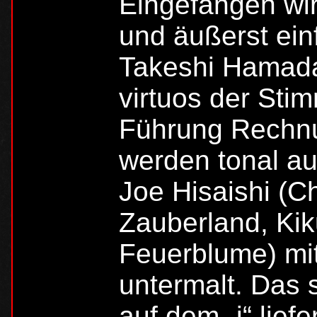
Eingefangen wir
und äußerst ei
Takeshi Hamada 
virtuos der Sti
Führung Rechnun
werden tonal au
Joe Hisaishi (Ch
Zauberland, Kik
Feuerblume) mi
untermalt. Das 
auf dem „i“ liefe