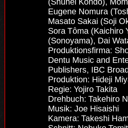
(Shuhei Kondo), Mom
Eugene Nomura (Toshiz
Masato Sakai (Soji Ok
Sora Tôma (Kaichiro 
(Sonoyama), Dai Wat
Produktionsfirma: Sh
Dentu Music and Enter
Publishers, IBC Broa
Produktion: Hideji M
Regie: Yojiro Takita
Drehbuch: Takehiro N
Musik: Joe Hisaishi
Kamera: Takeshi Ha
Schnitt: Nobuko Tomi