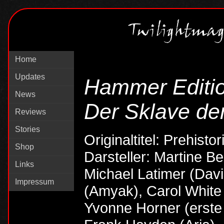
Home
Updates
Hammer Editi
News
Der Sklave d
Reviews
Stories
Originaltitel: Prehisto
Shop
Darsteller: Martine B
Links
Michael Latimer (Dav
Impressum
(Amyak), Carol White 
Yvonne Horner (erste