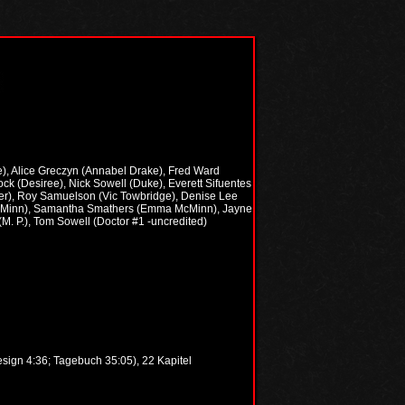
), Alice Greczyn (Annabel Drake), Fred Ward
ck (Desiree), Nick Sowell (Duke), Everett Sifuentes
per), Roy Samuelson (Vic Towbridge), Denise Lee
ie McMinn), Samantha Smathers (Emma McMinn), Jayne
M. P.), Tom Sowell (Doctor #1 -uncredited)
esign 4:36; Tagebuch 35:05), 22 Kapitel