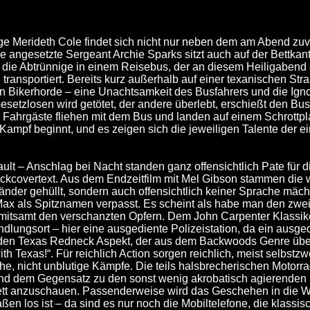
ge Merideth Cole findet sich nicht nur neben dem am Abend z
sie angesetzte Sergeant Archie Sparks sitzt auch auf der Bettk
t die Abtrünnige in einem Reisebus, der an diesem Heiligabend 
ransportiert. Bereits kurz außerhalb auf einer texanischen S
en Bikerhorde – eine Unachtsamkeit des Busfahrers und die Ign
Gesetzlosen wird getötet, der andere überlebt, erschießt den Bu
e Fahrgäste fliehen mit dem Bus und landen auf einem Schrottpl
Kampf beginnt, und es zeigen sich die jeweiligen Talente der e
lt – Anschlag bei Nacht standen ganz offensichtlich Pate für d
ckcovertext. Aus dem Endzeitfilm mit Mel Gibson stammen die wi
änder gehüllt, sondern auch offensichtlich keiner Sprache mäch
ax als Spitznamen verpasst. Es scheint als habe man den zweite
– mitsamt den verschanzten Opfern. Dem John Carpenter Klassike
lungsort – hier eine ausgediente Polizeistation, da ein ausged
h den Texas Redneck Aspekt, der aus dem Backwoods Genre üb
th Texas!“. Für reichlich Action sorgen reichlich, meist selbst
e, nicht unblutige Kämpfe. Die teils halsbrecherischen Motorra
d dem Gegensatz zu den sonst wenig akrobatisch agierenden R
nett anzuschauen. Passenderweise wird das Geschehen in die We
aßen los ist – da sind es nur noch die Mobiltelefone, die klas