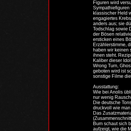
Figuren wird vers
Sympathiefiguren 
klassischer Held 
engagiertes Kreb
anders aus; sie dü
Todschlag sowie Dr
der Bösen relativi
ersticken eines B
Erzählerstimme, d
haben wir keinen s
ihnen steht. Rezip
Kaliber dieser Ido
Wrong Turn, Ghost
geboten wird ist s
sonstige Filme di
Ausstattung:
Wie bei Anolis üb
nur wenig Rausch
Die deutsche Tonsp
druckvoll wie man
Das Zusatzmateria
(Zusammenschnitt d
Bum schaut sich 
aufzeigt, wie die 