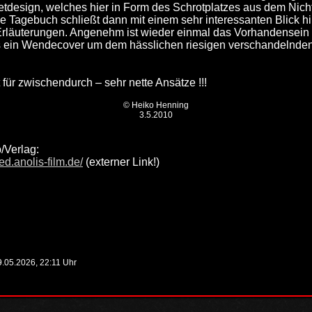
etdesign, welches hier in Form des Schrotplatzes aus dem Nich
e Tagebuch schließt dann mit einem sehr interessanten Blick h
läuterungen. Angenehm ist wieder einmal das Vorhandensein ei
ls ein Wendecover um dem hässlichen riesigen verschandelnde
 für zwischendurch – sehr nette Ansätze !!!
© Heiko Henning
3.5.2010
b/Verlag:
ed.anolis-film.de/
(externer Link!)
29.05.2026, 22:11 Uhr