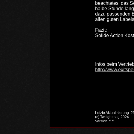
beachtetes: das S
halbe Stunde lang
dazu passenden Er
allen guten Labe
Fazit:
Solide Action Kost
Infos beim Vertrie
http://www.exitspe
Letzte Aktualisierung: 
(c) Twilightmag 2024
Version: 5.5