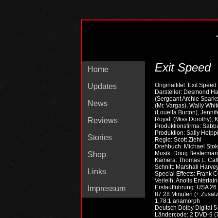
Exit Speed
Home
Originaltitel: Exit Speed
Updates
Darsteller: Desmond Ha
(Sergeant Archie Sparks
News
(Mr. Vargas), Wally Whi
(Louella Burton), Jenni
Royall (Miss Dorothy), 
Reviews
Produktionsfirma: Sabba
Produktion: Sally Helpp
Stories
Regie: Scott Ziehl
Drehbuch: Michael Sto
Musik: Doug Besterman
Shop
Kamera: Thomas L. Cal
Schnitt: Marshall Harve
Links
Special Effects: Frank C
Verleih: Anolis Entertai
Erstaufführung: USA 2
Impressum
87:28 Minuten (+ Zusatz
1,78:1 anamorph
Deutsch Dolby Digital 5.
Ländercode: 2 DVD-9 (