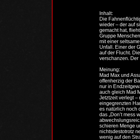
Inhalt:
Die Fahnenflüchti
wieder – der auf 
gemacht hat, flieh
Gruppe Menschen t
mit einer seltsam
Unfall. Einer der 
auf der Flucht. Di
verschanzen. Der 
Meinung:
Mad Max und Assau
offenherzig der Ba
nur in Endzeitgew
auch gleich Mad M
Jetztzeit verlegt 
eingegrenzten Hand
es natürlich noc
das „Don’t mess wi
abwechslungsreich
schieren Menge un
nichtsdestotrotz 
wenig auf den Str