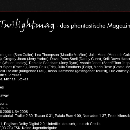
rrington (Sam Cutter), Lea Thompson (Maudie McMinn), Julie Mond (Merideth Cole
), Gregory Jbara (Jerry Yarbro), David Rees Snell (Danny Gunn), Kelli Dawn Hanco
te (Walter Lindley), Danielle Beacham (Joey Ryan), Asante Jones (Sheriff Tom Jas
fer Sipes (Rachel), Jonny Cruz (Eric), Julia Smathers (Polly), Marin Rose (Grac
Kelli LaSalle (hängende Frau), Jason Hammond (gefangener Tourist), Eric Whitney (
tical Pictures
ie, Michael Stokes
kes
laway
y
eglia
nment
6.8.2008 USA 2008
material: Trailer 2:30; Teaser 0:31; Patata Bum 4:00; Nomaden 1:37; Produktionsd
1, Englisch Dolby Digital 2.0; Untertitel: deutsch, deutsch Credits
7,03 GB) FSK: Keine Jugendfreigabe