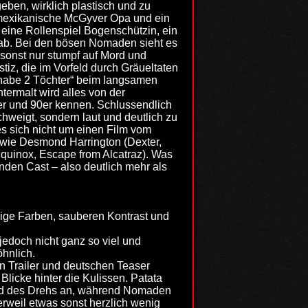
eben, wirklich plastisch und zu
r mexikanische McGyver Opa und ein
 eine Rollenspiel Bogenschützin, ein
ab. Bei den bösen Nomaden sieht es
 sonst nur stumpf auf Mord und
tiz, die im Vorfeld durch Gräueltaten
ch habe 2 Töchter“ beim langsamen
ermalt wird alles von der
0er und 90er kennen. Schlussendlich
chweigt, sondern laut und deutlich zu
es sich nicht um einen Film vom
s wie Desmond Harrington (Dexter,
quinox, Escape from Alcatraz). Was
enden Cast – also deutlich mehr als
kige Farben, sauberen Kontrast und
 jedoch nicht ganz so viel und
hnlich.
en Trailer und deutschen Teaser
Blicke hinter die Kulissen. Patata
nd des Drehs an, während Nomaden
erweil etwas sonst herzlich wenig