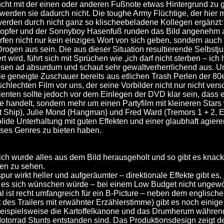
ucht mit der einen oder anderen Fußnote etwas Hintergrund zu g
werden sie dadurch nicht. Die toughe Army Flüchtige, der hie
werden durch nicht ganz so klischeebeladene Kollegen ergänzt:
sopfer und der Sonnyboy Hasenfuß runden das Bild angenehm 
rfen nicht nur kein einziges Wort von sich geben, sondern auch
ogen aus sein. Die aus dieser Situation resultierende Selbstjus
ert wird, führt sich mit Sprüchen wie „ich darf nicht sterben – i
ösen ad absurdum und schaut sehr gewaltverherrlichend aus. Unt
ie geneigte Zuschauer bereits aus etlichen Trash Perlen der 8
chlechten Film vor uns, der seine Vorbilder nicht nur nicht vers
ienten sollte jedoch vor dem Einlegen der DVD klar sein, dass 
le handelt, sondern mehr um einen Partyfilm mit kleineren Star
 Ship), Julie Mond (Hangman) und Fred Ward (Tremors 1 + 2, E
olide Unterhaltung mit guten Effekten und einer glaubhaft agier
eses Genres zu bieten haben.
lich wurde alles aus dem Bild herausgeholt und so gibt es knac
en zu sehen.
ur wirkt heller und aufgeräumter – direktionale Effekte gibt es,
 es sich wünschen würde – bei einem Low Budget nicht ungewö
l ist recht umfangreich für ein B-Picture – neben dem englisch
es Trailers mit erwähnter Erzählerstimme) gibt es noch einige 
beispielsweise die Kartoffelkanone und das Drumherum währe
Motorrad Stunts entstanden sind. Das Produktionsdesign zeigt d