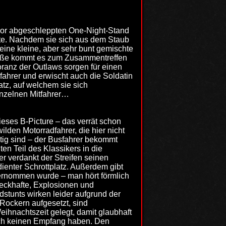
uvor abgeschleppten One-Night-Stand
ante. Nachdem sie sich aus dem Staub
eine kleine, aber sehr bunt gemischte
traße kommt es zum Zusammentreffen
oranz der Outlaws sorgen für einen
sfahrer und erwischt auch die Soldatin
atz, auf welchem sie sich
inzelnen Mitfahrer…
ieses B-Picture – das verrät schon
lden Motorradfahrer, die hier nicht
tig sind – der Busfahrer bekommt
n Teil des Klassikers in die
r verdankt der Streifen seinen
ienter Schrottplatz. Außerdem gibt
ernommen wurde – man hört förmlich
zweckhafte, Explosionen und
dstunts wirken leider aufgrund der
ockern aufgesetzt, sind
ihnachtszeit gelegt, damit glaubhaft
sisch keinen Empfang haben. Den