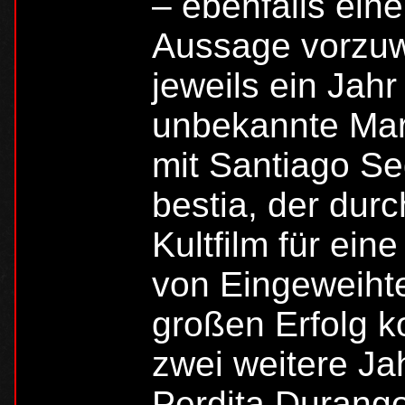
– ebenfalls eine
Aussage vorzuw
jeweils ein Jahr
unbekannte Marb
mit Santiago Se
bestia, der durc
Kultfilm für ein
von Eingeweihte
großen Erfolg ko
zwei weitere Ja
Perdita Durango