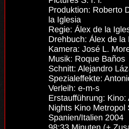
Produktion: Roberto 
la Iglesia
Regie: Álex de la Igle
Drehbuch: Álex de la 
Kamera: José L. Mor
Musik: Roque Baños
Schnitt: Alejandro Lá
Spezialeffekte: Anton
Verleih: e-m-s
Erstaufführung: Kino:
Nights Kino Metropol 
Spanien/Italien 2004
98:33 Minuten (+ Zusa