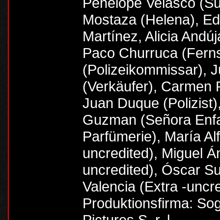
Penélope Velasco (Su
Mostaza (Helena), Ed
Martínez, Alicia Andúj
Paco Churruca (Ferns
(Polizeikommissar), 
(Verkäufer), Carmen 
Juan Duque (Polizist),
Guzman (Señora Enfad
Parfümerie), María Al
uncredited), Miguel Á
uncredited), Óscar Sue
Valencia (Extra -uncr
Produktionsfirma: So
Pictures S. r. l.