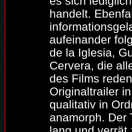
es sich ledigli
handelt. Ebenfal
informationsgel
aufeinander fol
de la Iglesia, 
Cervera, die all
des Films reden
Originaltrailer 
qualitativ in O
anamorph. Der 
lang und verrät