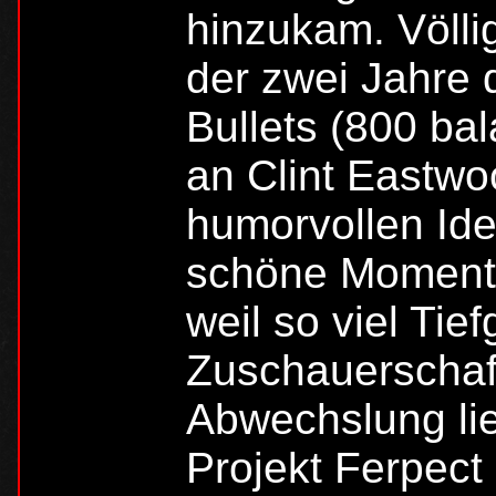
hinzukam. Völli
der zwei Jahre 
Bullets (800 ba
an Clint Eastw
humorvollen Ide
schöne Momente h
weil so viel Tie
Zuschauerschaft
Abwechslung lie
Projekt Ferpect