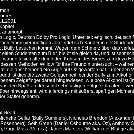
omon
Forbes
1.1.2001
Kapitel
1 anamorph
 Logic, Deutsch Dolby Pro Logic; Untertitel: englisch, deutsch 
nach einem vernünftigen Job findet sich Xander in der Studend
pt Buffy besuchen kommt. Wegen dem Schmerz über das verletz
 eitlen Studenten zum Bier, bleibt sie gleich da, und ist sehr sc
erwandeln sich alle durch den Konsum des Bieres zurück zu H
 dessen Methoden Willow für ihre Freundin untersucht – während
t, die anscheinend ein Auge auf Oz geworfen hat – über den Weg 
d ist dies die zweite Gelegenheit, bei der Buffy zum Alkohol g
obenem Zeigefinger darauf hingewiesen, wie böse Alkohol ist (im 
 was den Spaß an der sonst sehr lustigen Folge schmälert – wen
ber hinwegsieht, wird allerdings mit äußerst spaßigen Momente
er Staffel gehören.
at Heart
 Michelle Gellar (Buffy Summers), Nicholas Brendon (Alexander 
Rosenberg), Seth Green (Daniel Osbourne aka. Oz), Anthony S
n), Page Moss (Veruca), James Marsters (William der Blutige ak