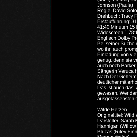
Johnson (Paula)
Regie: David Sol
Drehbuch: Tracy 
Erstaufführung: 3
41:40 Minuten 15 
Widescreen 1,78:
Englisch Dolby Pro
Bei seiner Suche 
wo ihn auch prom
Einladung von vier
genug, denn sie v
auch noch Parker,
Sängerin Veruca ha
Nach Der Geheimbun
deutlicher mit erh
Das ist auch das,
gewesen. Wer darü
ausgelassensten d
Wilde Herzen
Originaltitel: Wild 
Darsteller: Sarah
Hannigan (Willow 
Blucas (Riley Fin