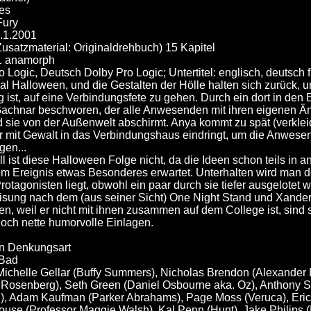
es
Fury
4.1.2001
usatzmaterial: Originaldrehbuch) 15 Kapitel
1 anamorph
 Logic, Deutsch Dolby Pro Logic; Untertitel: englisch, deutsch 
al Halloween, und die Gestalten der Hölle halten sich zurück, un
ist, auf eine Verbindungsfete zu gehen. Durch ein dort in den 
chnar beschworen, der alle Anwesenden mit ihren eigenen Ängs
 sie von der Außenwelt abschirmt. Anya kommt zu spät (verkleid
der mit Gewalt in das Verbindungshaus eindringt, um die Anwese
gen...
l ist diese Halloween Folge nicht, da die Ideen schon teils in
m Ereignis etwas Besonderes erwartet. Unterhalten wird man d
otagonisten liegt, obwohl ein paar durch sie tiefer ausgelotet
sung nach dem (aus seiner Sicht) One Night Stand und Xanders
en, weil er nicht mit ihnen zusammen auf dem College ist, sind 
och nette humorvolle Einlagen.
en Denkungsart
 Bad
 Michelle Gellar (Buffy Summers), Nicholas Brendon (Alexander 
Rosenberg), Seth Green (Daniel Osbourne aka. Oz), Anthony S
n), Adam Kaufman (Parker Abrahams), Page Moss (Veruca), Eric
ouse (Professor Maggie Walsh), Kal Penn (Hunt), Jake Philips (K