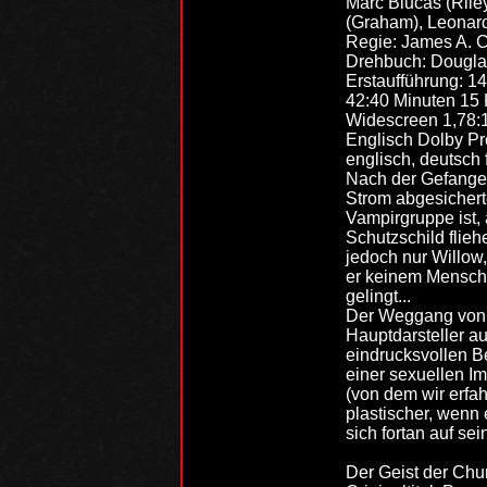
Marc Blucas (Ril
(Graham), Leonard
Regie: James A. 
Drehbuch: Dougla
Erstaufführung: 1
42:40 Minuten 15 
Widescreen 1,78:
Englisch Dolby Pro
englisch, deutsch 
Nach der Gefangenn
Strom abgesichert
Vampirgruppe ist, 
Schutzschild fliehe
jedoch nur Willow,
er keinem Mensch
gelingt...
Der Weggang von S
Hauptdarsteller a
eindrucksvollen Be
einer sexuellen Im
(von dem wir erfah
plastischer, wenn e
sich fortan auf s
Der Geist der Ch