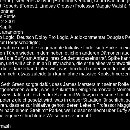
ey Finn), Mercedes McNab (Harmony Kendall), Adam Kaufman (
 Roberts (Forrest), Lindsay Crouse (Professor Maggie Walsh)
Contner
s Petrie
4.2.2001
Kapitel
1 anamorph
 Logic, Deutsch Dolby Pro Logic, Audiokommentar Douglas Petrie
für Hörgeschädigte;
ahme durch die so genannte Initiative findet sich Spike in ein
en Türen wieder, in dem neben etlichen anderen Dämonen auc
auf die Buffy am Anfang ihres Studentendaseins traf. Spike kann
n, und will sich nun an Buffy rächen, die er für alles verantwort
 die er kurzerhand töten will, was ihm durch einen von der Init
en mehr etwas zuleide tun kann, ohne massive Kopfschmerzen 
eth Green sorgte dafür, dass James Marsters mit seiner Rolle 
ufgenommen wurde, was in Zukunft für einige humorvolle Momen
weis dafür gibt es bei der Szene mit Willow, in der seine Unfäh
potenz gleichgesetzt wird, was in dieser Situation für schlicht g
ren, dass er zur Initiative gehört, deren Leiterin Professor Magg
r nach einem Streit mit Parker, weil dieser schlecht über Buffy spr
eine eigene schüchterne Weise um sie bemüht.
umash