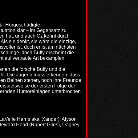
für Hörgeschädigte;
tuation klar – im Gegensatz zu
ten hat, und auch Oz kennt durch
ls sie denkt, sie wäre die einzige,
svoller ist, doch er ist am nächsten
chlinge, doch Buffy erscheint die
ht auf vertraute Art bekämpfen
nen die forsche Buffy und die
eht. Die Jägerin muss erkennen, dass
enen Beinen stehen, noch ihre Freunde
 beispielsweise der ersten Folge der
lockernden Humoreinlagen unterbrochen
LaVelle Harris aka. Xander), Alyson
teward Head (Rupert Giles), Dagney