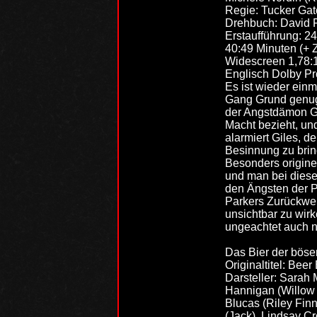
Regie: Tucker Gat
Drehbuch: David 
Erstaufführung: 2
40:49 Minuten (+ Z
Widescreen 1,78:
Englisch Dolby Pro
Es ist wieder einm
Gang Grund genug 
der Angstdämon Ga
Macht bezieht, und
alarmiert Giles, 
Besinnung zu brin
Besonders originel
und man bei diese
den Ängsten der Pr
Parkers Zurückwei
unsichtbar zu wirk
ungeachtet auch n
Das Bier der bös
Originaltitel: Beer
Darsteller: Sarah
Hannigan (Willow 
Blucas (Riley Fin
(Jack), Lindsay Cr