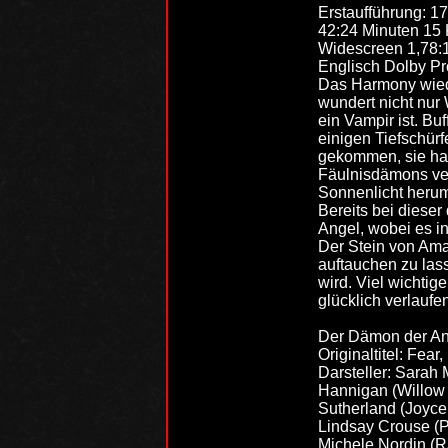
Erstaufführung: 1
42:24 Minuten 15 
Widescreen 1,78:
Englisch Dolby Pro
Das Harmony wiede
wundert nicht nur 
ein Vampir ist. Bu
einigen Tiefschürf
gekommen, sie hat
Fäulnisdämons ver
Sonnenlicht herum
Bereits bei diese
Angel, wobei es in
Der Stein von Amar
auftauchen zu lass
wird. Viel wichti
glücklich verlaufe
Der Dämon der An
Originaltitel: Fear, 
Darsteller: Sarah
Hannigan (Willow 
Sutherland (Joyce
Lindsay Crouse (P
Michele Nordin (R