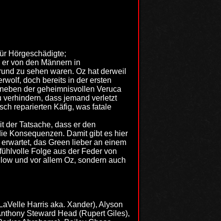
für Hörgeschädigte;
 er von den Männern in
rund zu sehen waren. Oz hat derweil
wolf, doch bereits in der ersten
 neben der geheimnisvollen Veruca
zu verhindern, dass jemand verletzt
sch reparierten Käfig, was fatale
t der Tatsache, dass er den
ch die Konsequenzen. Damit gibt es hier
 erwartet, das Green lieber an einem
fühlvolle Folge aus der Feder von
illow und vor allem Oz, sondern auch
LaVelle Harris aka. Xander), Alyson
Anthony Steward Head (Rupert Giles),