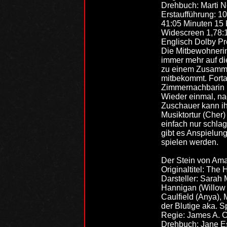
Drehbuch: Marti 
Erstaufführung: 1
41:05 Minuten 15 
Widescreen 1,78:
Englisch Dolby Pro
Die Mitbewohnerin 
immer mehr auf die
zu einem Zusammen
mitbekommt. Forta
Zimmernachbarin i
Wieder einmal, na
Zuschauer kann ih
Musiktortur (Cher)
einfach nur schla
gibt es Anspielun
spielen werden.
Der Stein von Am
Originaltitel: The 
Darsteller: Sarah
Hannigan (Willow
Caulfield (Anya)
der Blutige aka. 
Regie: James A. 
Drehbuch: Jane 