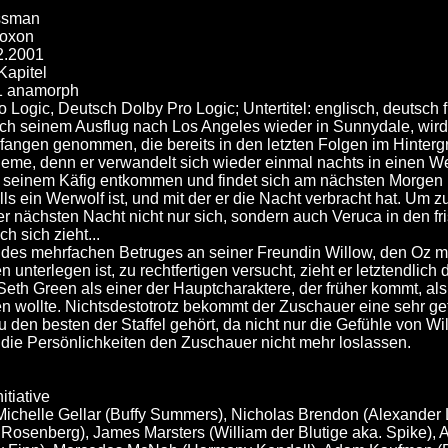
ssman
Noxon
.2.2001
Kapitel
1 anamorph
 Logic, Deutsch Dolby Pro Logic; Untertitel: englisch, deutsch 
ch seinem Ausflug nach Los Angeles wieder in Sunnydale, wird
angen genommen, die bereits in den letzten Folgen im Hinterg
eme, denn er verwandelt sich wieder einmal nachts in einen Wer
 seinem Käfig entkommen und findet sich am nächsten Morgen
lls ein Werwolf ist, und mit der er die Nacht verbracht hat. Um 
 der nächsten Nacht nicht nur sich, sondern auch Veruca in den fri
 sich zieht...
 des mehrfachen Betruges an seiner Freundin Willow, den Oz mi
en unterlegen ist, zu rechtfertigen versucht, zieht er letztendli
eth Green als einer der Hauptcharaktere, der früher kommt, als
en wollte. Nichtsdestotrotz bekommt der Zuschauer eine sehr ge
u den besten der Staffel gehört, da nicht nur die Gefühle von W
in die Persönlichkeiten den Zuschauer nicht mehr loslassen.
nitiative
 Michelle Gellar (Buffy Summers), Nicholas Brendon (Alexander 
Rosenberg), James Marsters (William der Blutige aka. Spike), 