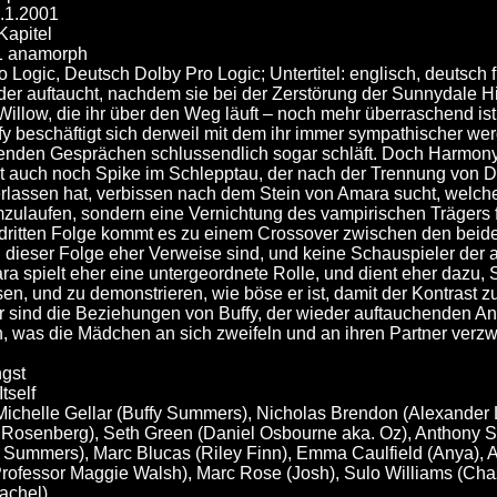
7.1.2001
Kapitel
1 anamorph
 Logic, Deutsch Dolby Pro Logic; Untertitel: englisch, deutsch 
r auftaucht, nachdem sie bei der Zerstörung der Sunnydale 
Willow, die ihr über den Weg läuft – noch mehr überraschend ist 
ffy beschäftigt sich derweil mit dem ihr immer sympathischer w
enden Gesprächen schlussendlich sogar schläft. Doch Harmony is
 auch noch Spike im Schlepptau, der nach der Trennung von Dr
lassen hat, verbissen nach dem Stein von Amara sucht, welcher 
zulaufen, sondern eine Vernichtung des vampirischen Trägers fa
r dritten Folge kommt es zu einem Crossover zwischen den beid
 dieser Folge eher Verweise sind, und keine Schauspieler der a
a spielt eher eine untergeordnete Rolle, und dient eher dazu, 
en, und zu demonstrieren, wie böse er ist, damit der Kontrast 
ger sind die Beziehungen von Buffy, der wieder auftauchenden A
n, was die Mädchen an sich zweifeln und an ihren Partner verzwe
gst
Itself
 Michelle Gellar (Buffy Summers), Nicholas Brendon (Alexander 
Rosenberg), Seth Green (Daniel Osbourne aka. Oz), Anthony St
 Summers), Marc Blucas (Riley Finn), Emma Caulfield (Anya),
rofessor Maggie Walsh), Marc Rose (Josh), Sulo Williams (Cha
achel)