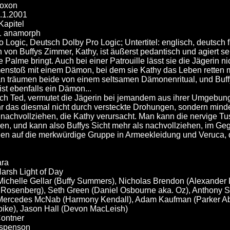
Noxon
0.1.2001
Kapitel
1 anamorph
 Logic, Deutsch Dolby Pro Logic; Untertitel: englisch, deutsch 
von Buffys Zimmer, Kathy, ist äußerst pedantisch und agiert seh
 Palme bringt. Auch bei einer Patrouille lässt sie die Jägerin 
stoß mit einem Dämon, bei dem sie Kathy das Leben retten mu
n träumen beide von einem seltsamen Dämonenritual, und Buffy 
st ebenfalls ein Dämon...
ch Ted, vermutet die Jägerin bei jemandem aus ihrer Umgebung,
r das diesmal nicht durch versteckte Drohungen, sondern mind
 nachvollziehen, die Kathy verursacht. Man kann die nervige Tus
gen, und kann also Buffys Sicht mehr als nachvollziehen, im G
gen auf die merkwürdige Gruppe in Armeekleidung und Veruca, d
ara
Harsh Light of Day
 Michelle Gellar (Buffy Summers), Nicholas Brendon (Alexander 
 Rosenberg), Seth Green (Daniel Osbourne aka. Oz), Anthony 
, Mercedes McNab (Harmony Kendall), Adam Kaufman (Parker Ab
Spike), Jason Hall (Devon MacLeish)
Contner
Espenson