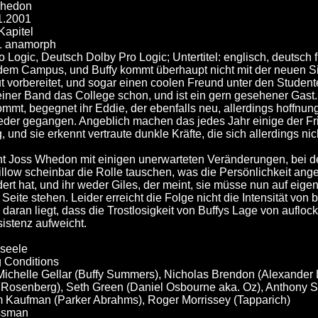
Whedon
.1.2001
Kapitel
1 anamorph
 Logic, Deutsch Dolby Pro Logic; Untertitel: englisch, deutsch 
 dem Campus, und Buffy kommt überhaupt nicht mit der neuen Si
ut vorbereitet, und sogar einen coolen Freund unter den Studen
iner Band das College schon, und ist ein gern gesehener Gast. A
ommt, begegnet ihr Eddie, der ebenfalls neu, allerdings hoffnung
eder gegangen. Angeblich machen das jedes Jahr einige der Fris
und sie erkennt vertraute dunkle Kräfte, die sich allerdings nic
t Joss Whedon mit einigen unerwarteten Veränderungen, bei de
llow scheinbar die Rolle tauschen, was die Persönlichkeit ang
ert hat, und ihr weder Giles, der meint, sie müsse nun auf eig
 Seite stehen. Leider erreicht die Folge nicht die Intensität von
as daran liegt, dass die Trostlosigkeit von Buffys Lage von auf
istenz aufweicht.
seele
ng Conditions
 Michelle Gellar (Buffy Summers), Nicholas Brendon (Alexander 
Rosenberg), Seth Green (Daniel Osbourne aka. Oz), Anthony S
m Kaufman (Parker Abrahms), Roger Morrissey (Tapparich)
ssman