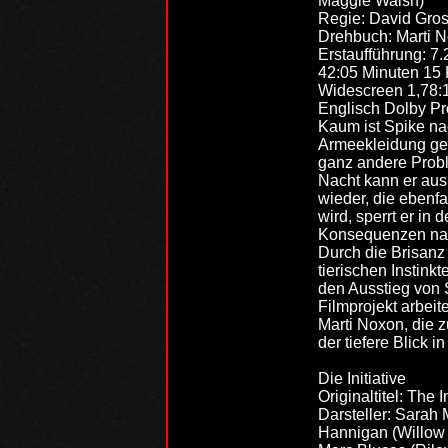
Maggie Walsh)
Regie: David Gro
Drehbuch: Marti 
Erstaufführung: 7
42:05 Minuten 15 
Widescreen 1,78:
Englisch Dolby Pro
Kaum ist Spike na
Armeekleidung gef
ganz andere Probl
Nacht kann er aus
wieder, die ebenfa
wird, sperrt er in
Konsequenzen nach
Durch die Brisanz
tierischen Instinkt
den Ausstieg von S
Filmprojekt arbeit
Marti Noxon, die z
der tiefere Blick 
Die Initiative
Originaltitel: The I
Darsteller: Sarah
Hannigan (Willow 