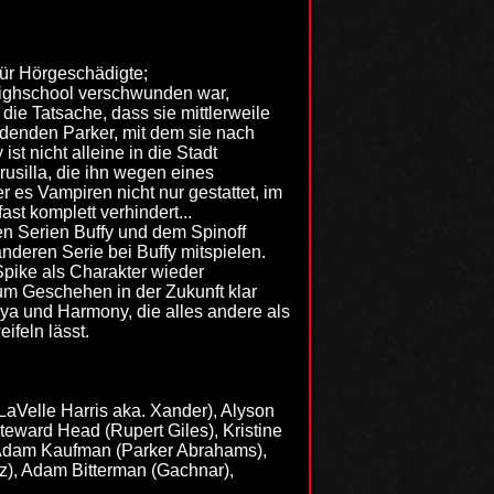
für Hörgeschädigte;
Highschool verschwunden war,
die Tatsache, dass sie mittlerweile
erdenden Parker, mit dem sie nach
t nicht alleine in die Stadt
usilla, die ihn wegen eines
es Vampiren nicht nur gestattet, im
st komplett verhindert...
en Serien Buffy und dem Spinoff
nderen Serie bei Buffy mitspielen.
Spike als Charakter wieder
zum Geschehen in der Zukunft klar
nya und Harmony, die alles andere als
ifeln lässt.
LaVelle Harris aka. Xander), Alyson
eward Head (Rupert Giles), Kristine
 Adam Kaufman (Parker Abrahams),
z), Adam Bitterman (Gachnar),