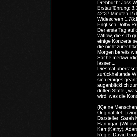
Drehbuch: Joss 
Erstaufführung: 3
42:37 Minuten 15 
Widescreen 1,78:
Englisch Dolby Pro
Der erste Tag auf
Willow, die sich g
einige Konzerte se
die nicht zurechtk
Morgen bereits wi
Sache merkwürdig, 
lassen...
Diesmal überrasch
zurückhaltende Wi
sich einiges geänd
augenblicklich zur
dritten Staffel, w
wird, was die Kons
(K)eine Menschen
Originaltitel: Livi
Darsteller: Sarah
Hannigan (Willow 
Kerr (Kathy), Ada
Regie: David Gro