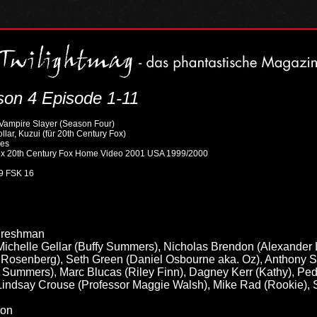
son 4 Episode 1-11
he Vampire Slayer (Season Four)
lar, Kuzui (für 20th Century Fox)
ies
Fox 20th Century Fox Home Video 2001 USA 1999/2000
9 FSK 16
 Freshman
 Michelle Gellar (Buffy Summers), Nicholas Brendon (Alexander 
Rosenberg), Seth Green (Daniel Osbourne aka. Oz), Anthony St
 Summers), Marc Blucas (Riley Finn), Dagney Kerr (Kathy), Pe
indsay Crouse (Professor Maggie Walsh), Mike Rad (Rookie), 
don