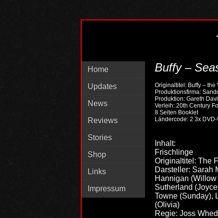
Buffy – Sea
Home
Originaltitel: Buffy – t
Updates
Produktionsfirma: Sandol
Produktion: Gareth Dav
News
Verleih: 20th Century 
8 Seiten Booklet
Ländercode: 2 3x DVD-
Reviews
Stories
Inhalt:
Frischlinge
Shop
Originaltitel: The
Darsteller: Sarah
Links
Hannigan (Willow 
Sutherland (Joyce
Impressum
Towne (Sunday), L
(Olivia)
Regie: Joss Whe