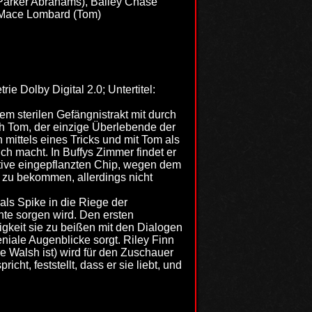
Parker Abrahams), Bailey Chase
, Mace Lombard (Tom)
 Dolby Digital 2.0; Untertitel:
em sterilen Gefängnistrakt mit durch
h Tom, der einzige Überlebende der
 mittels eines Tricks und mit Tom als
lich macht. In Buffys Zimmer findet er
iative eingepflanzten Chip, wegen dem
zu bekommen, allerdings nicht
als Spike in die Riege der
te sorgen wird. Den ersten
igkeit sie zu beißen mit den Dialogen
eniale Augenblicke sorgt. Riley Finn
ie Walsh ist) wird für den Zuschauer
icht, feststellt, dass er sie liebt, und