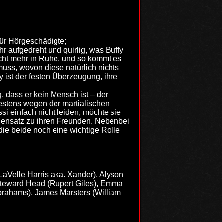
für Hörgeschädigte;
r aufgedreht und quirlig, was Buffy
nicht mehr in Ruhe, und so kommt es
ss, wovon diese natürlich nichts
ist der festen Überzeugung, ihre
 dass er kein Mensch ist – der
estens wegen der martialischen
si einfach nicht leiden, möchte sie
egensatz zu ihren Freunden. Nebenbei
ie beide noch eine wichtige Rolle
LaVelle Harris aka. Xander), Alyson
Steward Head (Rupert Giles), Emma
rahams), James Marsters (William