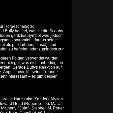
für Hörgeschädigte;
d Buffy hat frei, was für die Scooby
Boden geritztes Symbol wird jedoch
ten konfrontiert, daraus seine
et als pinkfarbener Hase!), und
nden zu befreien oder zumindest zur
 anderen Folgen verwendet wurden,
ennoch gut, was nicht unbedingt an
 werden. Gerade Buffys Reaktion auf
 Angst davor, für seine Freunde
sehr interessant – es gibt dessen
LaVelle Harris aka. Xander), Alyson
teward Head (Rupert Giles), Marc
 Matheny (Colm), Stephen M. Porter
ip), Brian Cuprill (Roy), Lisa