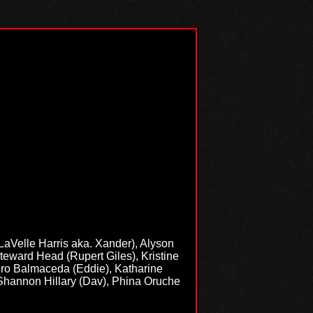
LaVelle Harris aka. Xander), Alyson
eward Head (Rupert Giles), Kristine
dro Balmaceda (Eddie), Katharine
Shannon Hillary (Dav), Phina Oruche