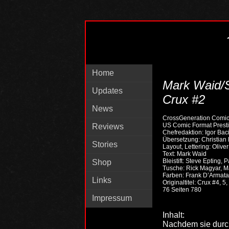
Home
Mark Waid/S
Updates
Crux #2
News
CrossGeneration Comic
US Comic Format Presti
Reviews
Chefredaktion: Igor Bac
Übersetzung: Christian
Stories
Layout, Lettering: Olive
Text: Mark Waid
Bleistift: Steve Epting, P
Shop
Tusche: Rick Magyar, M
Farben: Frank D’Armata
Links
Originaltitel: Crux #4, 5,
76 Seiten 780
Impressum
Inhalt:
Nachdem sie durch