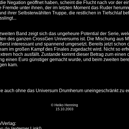
die Negation geöffnet haben, scheint die Flucht nach vor der e
e Fremde unter ihnen, der im letzten Moment das Ruder herumr
und ihrer Selbsterwählten Truppe, die restlichen in Tiefschlaf be
slingt...
zweiten Band zeigt sich das ungeheure Potential der Serie, wel
ten des ganzen CrossGen Universums ist. Die Mischung aus My
ßerst interessant und spannend umgesetzt. Bereits jetzt schon 
am im großen Kampf des Finales zugedacht wird. Nicht so erfreu
 extrem hoch ausfällt. Zustande kommt dieser Betrag zum einen 
ng einen Euro günstiger gemacht wurde, und beim zweiten berei
agen kam.
die auch ohne das Universum Drumherum uneingeschränkt zu emp
© Heiko Henning
15.10.2003
b/Verlag:
en.de
(externer Link!)