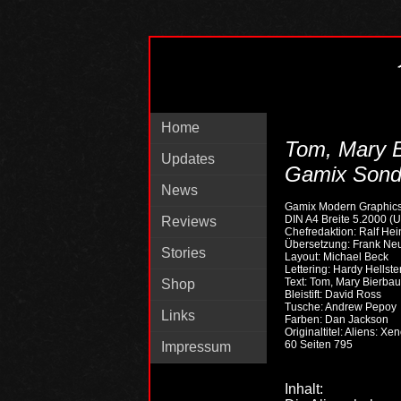
Home
Tom, Mary 
Updates
Gamix Sonde
News
Gamix Modern Graphic
DIN A4 Breite 5.2000 (U
Reviews
Chefredaktion: Ralf Hei
Übersetzung: Frank Ne
Stories
Layout: Michael Beck
Lettering: Hardy Hellste
Text: Tom, Mary Bierba
Shop
Bleistift: David Ross
Tusche: Andrew Pepoy
Links
Farben: Dan Jackson
Originaltitel: Aliens: Xe
60 Seiten 795
Impressum
Inhalt: