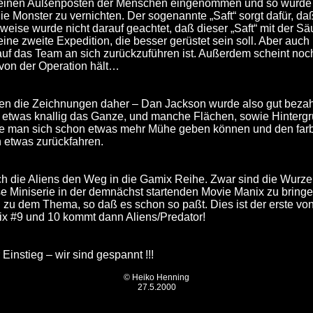
einen Außenposten der Menschen eingenommen und so wurde die
ie Monster zu vernichten. Der sogenannte „Saft“ sorgt dafür, da
eise wurde nicht darauf geachtet, daß dieser „Saft“ mit der Sä
eine zweite Expedition, die besser gerüstet sein soll. Aber auch
auf das Team an sich zurückzuführen ist. Außerdem scheint noc
l von der Operation hält…
 die Zeichnungen daher – Dan Jackson wurde also gut bezahlt
n etwas knallig das Ganze, und manche Flächen, sowie Hintergrü
te man sich schon etwas mehr Mühe geben können und den farb
 etwas zurückfahren.
ch die Aliens den Weg in die Gamix Reihe. Zwar sind die Wurze
se Miniserie in der demnächst startenden Movie Manix zu bringe
zu dem Thema, so daß es schon so paßt. Dies ist der erste von 
mix #9 und 10 kommt dann Aliens/Predator!
 Einstieg – wir sind gespannt !!!
© Heiko Henning
27.5.2000