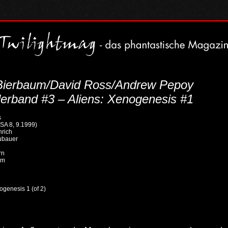
Bierbaum/David Ross/Andrew Pepoy
rband #3 – Aliens: Xenogenesis #1
s
SA 8, 9.1999)
nrich
ubauer
rn
um
nogenesis 1 (of 2)