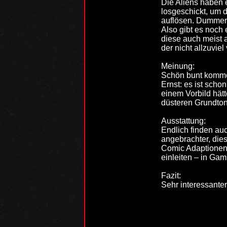
Die Aliens haben 
losgeschickt, um d
auflösen. Dummerw
Also gibt es noch 
diese auch meist 
der nicht allzuvie
Meinung:
Schön bunt kommen
Ernst: es ist scho
einem Vorbild hät
düsteren Grundton
Ausstattung:
Endlich finden au
angebrachter, die
Comic Adaptionen 
einleiten – in Ga
Fazit:
Sehr interessanter