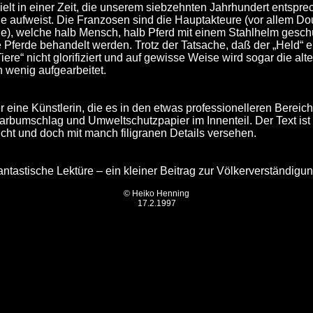
elt in einer Zeit, die unserem siebzehnten Jahrhundert entspre
e aufweist. Die Franzosen sind die Hauptakteure (vor allem Do
), welche halb Mensch, halb Pferd mit einem Stahlhelm geschü
 Pferde behandelt werden. Trotz der Tatsache, daß der „Held“ ei
ere“ nicht glorifiziert und auf gewisse Weise wird sogar die a
 wenig aufgearbeitet.
 eine Künstlerin, die es in den etwas professionelleren Bereich 
farbumschlag und Umweltschutzpapier im Innenteil. Der Text ist r
cht und doch mit manch filigranen Details versehen.
tastische Lektüre – ein kleiner Beitrag zur Völkerverständigung
© Heiko Henning
17.2.1997