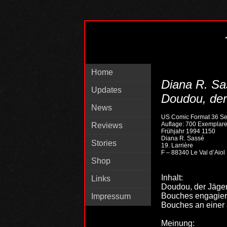
Home
Diana R. Sa
Updates
Doudou, der
News
US Comic Format 36 Se
Auflage: 700 Exemplar
Reviews
Frühjahr 1994 1150
Diana R. Sassé
Stories
19. Larrière
F – 88340 Le Val d’Aiol
Shop
Inhalt:
Links
Doudou, der Jäger
Bouches engagiert
Impressum
Bouches an einer 
Meinung: