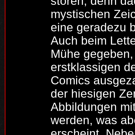
stören, denn da
mystischen Zei
eine geradezu 
Auch beim Lette
Mühe gegeben, 
erstklassigen d
Comics ausgeza
der hiesigen Ze
Abbildungen mi
werden, was aber
erscheint. Nebe