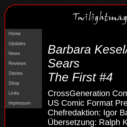
Home
Updates
Barbara Kesel/
News
Sears
Reviews
The First #4
Stories
Shop
CrossGeneration Com
Links
US Comic Format Pres
Impressum
Chefredaktion: Igor B
Übersetzung: Ralph 