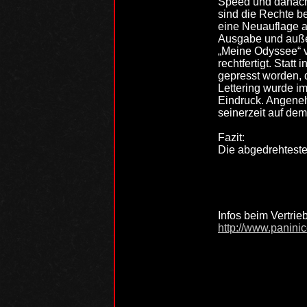
Speed und danach 
sind die Rechte b
eine Neuauflage a
Ausgabe und außer
„Meine Odyssee“ v
rechtfertigt. Stat
gepresst worden, 
Lettering wurde i
Eindruck. Angeneh
seinerzeit auf de
Fazit:
Die abgedrehteste 
Infos beim Vertrie
http://www.panini