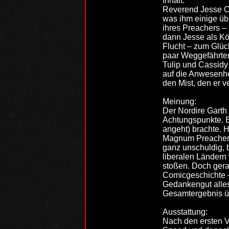
Inhalt:
Reverend Jesse Cus
was ihm einige üb
ihres Preachers – 
dann Jesse als Kö
Flucht – zum Glüc
paar Weggefährten
Tulip und Cassidy
auf die Anwesenhe
den Mist, den er 
Meinung:
Der Nordire Garth
Achtungspunkte. B
angeht) brachte. H
Magnum Preacher re
ganz unschuldig, 
liberalen Ländern 
stoßen. Doch gera
Comicgeschichte –
Gedankengut alles
Gesamtergebnis üb
Ausstattung:
Nach den ersten Ve