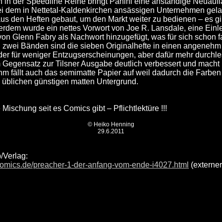
in der Speedline Reihe bringt Panini eine anständige Neuaufl
ei dem in Nettetal-Kaldenkirchen ansässigen Unternehmen gela
us den Heften gebaut, um den Markt weiter zu bedienen – es g
dem wurde ein nettes Vorwort von Joe R. Lansdale, eine Einle
on Glenn Fabry als Nachwort hinzugefügt, was für sich schon fa
t in zwei Bänden sind die sieben Originalhefte in einen angeneh
der für weniger Entzugserscheinungen, aber dafür mehr durchl
m Gegensatz zur Tilsner Ausgabe deutlich verbessert und mach
m fällt auch das semimatte Papier auf weil dadurch die Farbe
m üblichen günstigen matten Untergrund.
Mischung seit es Comics gibt – Pflichtlektüre !!!
© Heiko Henning
29.6.2011
b/Verlag:
comics.de/preacher-1-der-anfang-vom-ende-i4027.html
(externer