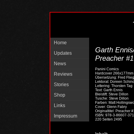
Home
Garth Ennis/
Updates
Preacher #1
News
Panini Comics
Hardcover 266x177mm 
Reviews
Übersetzung: Fred Flieg
Lektorat: Doreen Schind
Stories
Lettering: Thorsten Tag
Text: Garth Ennis
Bleistift: Steve Dillon
Shop
Tusche: Steve Dillon
Farben: Matt Hollingswo
Links
Cover: Glenn Fabry
Originaltitel: Preacher 
ISBN: 978-3-86607-371
Impressum
220 Seiten 2495