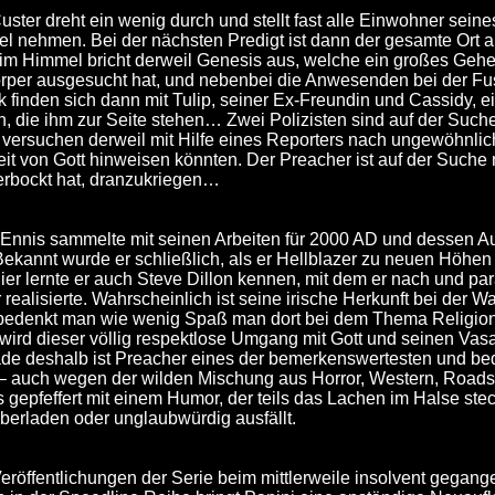
ter dreht ein wenig durch und stellt fast alle Einwohner seines O
el nehmen. Bei der nächsten Predigt ist dann der gesamte Ort
im Himmel bricht derweil Genesis aus, welche ein großes Geheim
rper ausgesucht hat, und nebenbei die Anwesenden bei der Fusi
k finden sich dann mit Tulip, seiner Ex-Freundin und Cassidy, 
, die ihm zur Seite stehen… Zwei Polizisten sind auf der Suc
 versuchen derweil mit Hilfe eines Reporters nach ungewöhnli
it von Gott hinweisen könnten. Der Preacher ist auf der Suche 
verbockt hat, dranzukriegen…
 Ennis sammelte mit seinen Arbeiten für 2000 AD und dessen 
ekannt wurde er schließlich, als er Hellblazer zu neuen Höhen
ier lernte er auch Steve Dillon kennen, mit dem er nach und par
alisierte. Wahrscheinlich ist seine irische Herkunft bei der Wa
bedenkt man wie wenig Spaß man dort bei dem Thema Religion v
wird dieser völlig respektlose Umgang mit Gott und seinen Vasa
de deshalb ist Preacher eines der bemerkenswertesten und b
 auch wegen der wilden Mischung aus Horror, Western, Roadstr
 gepfeffert mit einem Humor, der teils das Lachen im Halse ste
erladen oder unglaubwürdig ausfällt.
röffentlichungen der Serie beim mittlerweile insolvent gegange