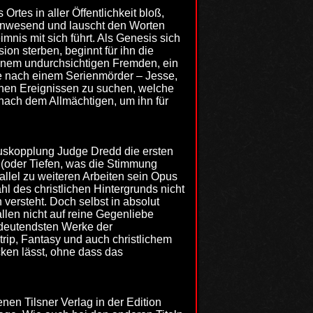
rtes in aller Öffentlichkeit bloß,
 anwesend und lauscht den Worten
nis mit sich führt. Als Genesis sich
on sterben, beginnt für ihn die
einem undurchsichtigen Fremden, ein
he nach einem Serienmörder – Jesse,
chen Ereignissen zu suchen, welche
nach dem Allmächtigen, um ihn für
Auskopplung Judge Dredd die ersten
 (oder Tiefen, was die Stimmung
allel zu weiteren Arbeiten sein Opus
hl des christlichen Hintergrunds nicht
ersteht. Doch selbst in absolut
llen nicht auf reine Gegenliebe
edeutendsten Werke der
ip, Fantasy und auch christlichem
cken lässt, ohne dass das
nen Tilsner Verlag in der Edition