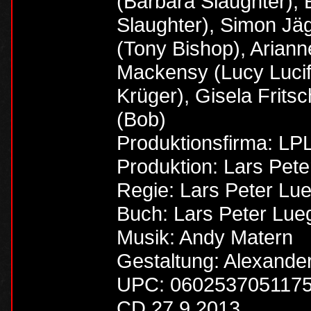
(Barbara Slaughter),
Slaughter), Simon Jä
(Tony Bishop), Ariann
Mackensy (Lucy Lucif
Krüger), Gisela Frits
(Bob)
Produktionsfirma: LP
Produktion: Lars Pete
Regie: Lars Peter Lu
Buch: Lars Peter Lue
Musik: Andy Matern
Gestaltung: Alexander
UPC: 060253705117
CD 27.9.2013