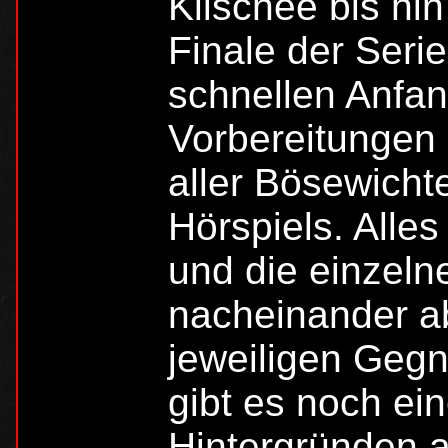
Klischee bis h
Finale der Seri
schnellen Anfa
Vorbereitungen
aller Bösewicht
Hörspiels. Alle
und die einzeln
nacheinander ab
jeweiligen Geg
gibt es noch ei
Hintergründen 