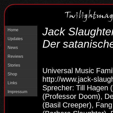
Jack Slaughter
Home
Updates
Der satanisch
News
Reviews
Stories
Universal Music Famil
Shop
http://www.jack-slaugh
Links
Sprecher: Till Hagen 
Impressum
(Professor Doom), Del
(Basil Creeper), Fang