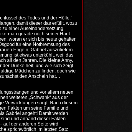
Schlüssel des Todes und der Hölle.“
angen, damit dieser das erfüllt, wozu
s zu einer Auseinandersetzung
kerman gerade noch seiner Haut
en, woran er sich bis heute gehalten
a Osgood für eine Notbremsung des
rauen Engeln, Gabriel auszuliefern.
mung ist etwas unterkühlt, weil das
ch all den Jahren. Die kleine Anny,
 der Dunkelheit, und wie sich zeigt
chuldige Mädchen zu finden, doch wie
s zunächst den Anschein hat…
lungssträngen und vor allem neuen
einen weiteren „Schwank“ aus der
ige Verwicklungen sorgt. Nach diesem
gen Fakten um seine Familie und
als Gabriel angeht! Damit werden
n sind und anhand dieser Fakten
t – auf der anderen Seite wird
he sprichwörtlich im letzten Satz