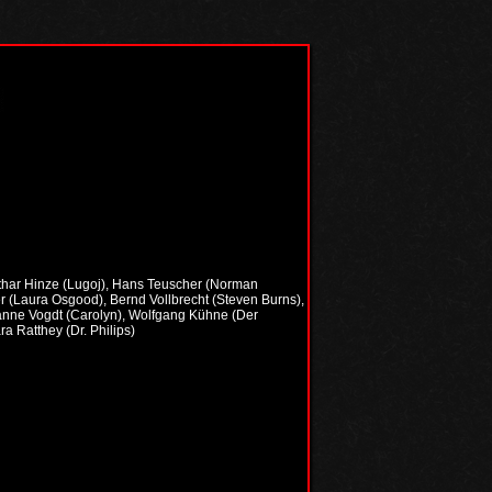
Lothar Hinze (Lugoj), Hans Teuscher (Norman
 (Laura Osgood), Bernd Vollbrecht (Steven Burns),
zanne Vogdt (Carolyn), Wolfgang Kühne (Der
ra Ratthey (Dr. Philips)