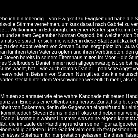
siehe ich bin lebendig – von Ewigkeit zu Ewigkeit und habe die 
nisvolle Stimme vernehmen, um kurz darauf nach Gabriel zu verl
de… Willkommen in Edinburgh: bei einem Kartenspiel kommt e
n und seinem Gegenüber Norman Osgood, bei welcher sich Ba
amals versprach er sich, nie wieder in diese Stadt zurückzukehr
g zu den Adoptiveltern von Steven Burns, sorgt plötzlich Laur
n für ihren toten Vater zu opfern und ihren Verbündeten, den g
 Steven bereits in seinem Elternhaus mitten im Moor – die Stim
s Stiefbruders Daniel immer noch allgegenwärtig ist, selbst na
Burns wacht, hat – wie auch damals Daniel – panische Angst vor
e verwindet im Beisein von Steven. Nun gilt es, das kleine uns
rwarten steckt hinter dem Verschwinden wesentlich mehr, als e
n Minuten so anmutet wie eine wahre Kanonade mit neuen Hand
ch ganz am Ende als eine Offenbarung heraus. Zunächst gibt es 
heit von Bakerman, der in die Gegenwart eingreift und für ein
t kommt jedoch Steven Burns in den Fokus und neben nur weni
r Daniel kommt ein wahrer Hammer, was seine eigene Identität 
lärt, die im Laufe der Handlung rund um seine Figur aufgetrete
einem völlig anderen Licht. Gabriel wird endlich fest positionier
ch etwas Spielraum für Interpretation gelassen. Da diese Tatsac