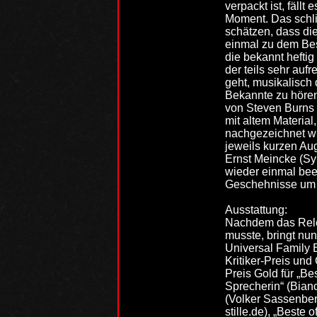
verpackt ist, fäll
Moment. Das schlie
schätzen, dass die
einmal zu dem Bes
die bekannt hefti
der teils sehr au
geht, musikalisch
Bekannte zu hören
von Steven Burns 
mit altem Materia
nachgezeichnet wir
jeweils kurzen Au
Ernst Meincke (Sy
wieder einmal bee
Geschehnisse um 
Ausstattung:
Nachdem das Rele
musste, bringt nun
Universal Family 
Kritiker-Preis un
Preis Gold für „Be
Sprecherin“ (Bian
(Volker Sassenberg
stille.de), „Beste