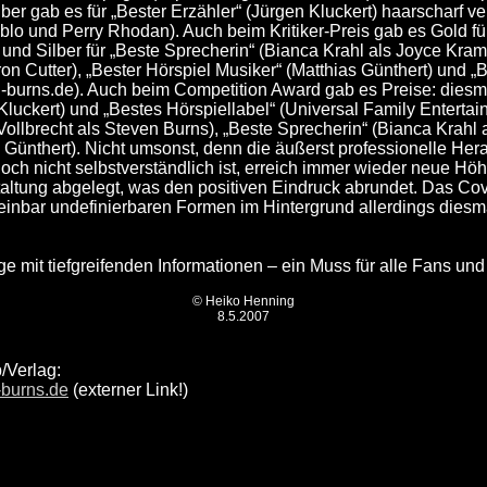
lber gab es für „Bester Erzähler“ (Jürgen Kluckert) haarscharf
ablo und Perry Rhodan). Auch beim Kritiker-Preis gab es Gold f
und Silber für „Beste Sprecherin“ (Bianca Krahl als Joyce Kram
n Cutter), „Bester Hörspiel Musiker“ (Matthias Günthert) und „
l-burns.de). Auch beim Competition Award gab es Preise: diesma
Kluckert) und „Bestes Hörspiellabel“ (Universal Family Entertain
ollbrecht als Steven Burns), „Beste Sprecherin“ (Bianca Krahl 
s Günthert). Nicht umsonst, denn die äußerst professionelle He
och nicht selbstverständlich ist, erreich immer wieder neue Hö
altung abgelegt, was den positiven Eindruck abrundet. Das Cov
cheinbar undefinierbaren Formen im Hintergrund allerdings dies
ge mit tiefgreifenden Informationen – ein Muss für alle Fans und
© Heiko Henning
8.5.2007
b/Verlag:
-burns.de
(externer Link!)