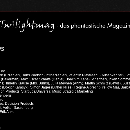
ns
s.de
rt (Erzähler), Hans Paetsch (Introerzähler), Valentin Platareanu (Auserwählter), 
 (Bakerman), Max Oscar Schälte (Daniel), Joachim Kaps (Schaffner), Inken Sommer
s), Irmelin Krause (Mrs. Burns), Julia Meynen (Anny), Martin Schmitz (Lewis), Su
vic (Doktor Karasyk), Simon Jäger (Luther Niles), Regine Albrecht (Yellow Ma), Barba
ion Products, Starbugs/Universal Music Strategic Marketing
senberg
erg
e, Decision Products
t, Volker Sassenberg
Erik Anker
s