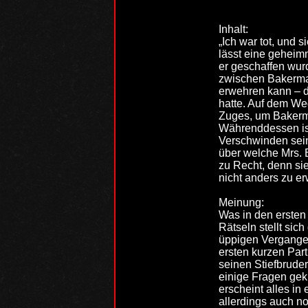
Inhalt:
„Ich war tot, und 
lässt eine geheim
er geschaffen wur
zwischen Bakerma
erwehren kann – d
hatte. Auf dem We
Zuges, um Bakerma
Währenddessen ist
Verschwinden seine
über welche Mrs. 
zu Recht, denn si
nicht anders zu e
Meinung:
Was in den erste
Rätseln stellt si
üppigen Vergangen
ersten kurzen Par
seinen Stiefbrude
einige Fragen gek
erscheint alles in 
allerdings auch no