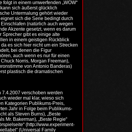
eite folgt in einem umwerfenden „WOW“
kann sich äußerst glücklich
lische Untermalung gehört wieder
ignet sich die Serie bedingt durch
 Einschlafen (natürlich auch wegen
ende Akzente gesetzt, wenn es darum
Sprecher gibt es einige alte
llen in einem geistigen Rückblick
da es sich hier nicht um ein Strecken
delt, bei denen die Figur
hören, auch wenn es nur für einen
on Chuck Norris, Morgan Freeman),
chronstimme von Antonio Banderas)
st plastisch die dramatischen
 7.4.2007 verschoben werden
uch wieder mal klar, wieso sich
en Kategorien Publikums-Preis,
rten Jahr in Folge beim Publikums-
cht als Steven Burns), „Beste
als Mr. Bakerman), „Beste Regie“
rspielseite“ (http://www.experiment-
piellabel“ (Universal Family