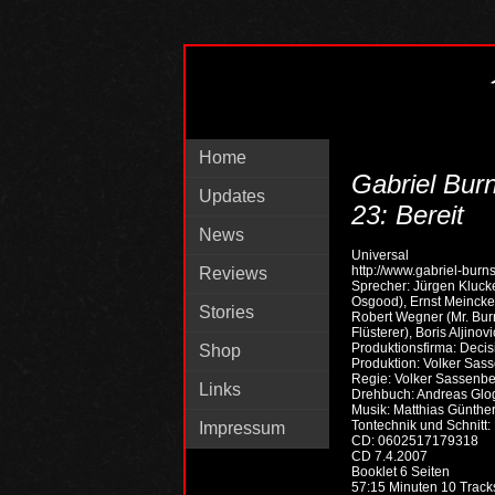
Home
Gabriel Bur
Updates
23: Bereit
News
Universal
http://www.gabriel-burn
Reviews
Sprecher: Jürgen Klucke
Osgood), Ernst Meincke
Stories
Robert Wegner (Mr. Burn
Flüsterer), Boris Aljino
Produktionsfirma: Decis
Shop
Produktion: Volker Sas
Regie: Volker Sassenb
Links
Drehbuch: Andreas Glog
Musik: Matthias Günther
Tontechnik und Schnitt: 
Impressum
CD: 0602517179318
CD 7.4.2007
Booklet 6 Seiten
57:15 Minuten 10 Track