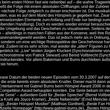
t es beim ersten Hören fast wie nebenbei auf – die wahre Tragw
ßt die Folge mit einem absoluten Cliffhanger, und der Zuhörer 
 nächste Folge zeitgleich zu dieser erschienen ist. Die musika
ten, was es auf dem Markt des Hörspiels je gegeben hat. Zwar e
g einsetzenden Elemente zum Anfang und Ende nur bedingt zum
freibenden Handlung). Doch es werden wieder einmal berausch
 die Umgebung und das Geschehen zu visualisieren. Seitens der 
 – allerdings in manchen Fällen aus der Konserve, weil ihre Ro
aneinandergereiht werden. Das ist jedoch mehr als in Ordnung, 
l, sondern um eine wichtige Retrospektive der Geschehnisse han
d. Zudem ist es sehr schön, mal wieder die „alten“ Figuren zu 
genblick ist. „Live“ leisten Jürgen Kluckert (Synchronstimme v
nchronstimme von Patrick Stewart) und Bernd Vollbrecht (Syn
indruckendes. Vor allem Bakerman und Burns durchleben äußer
sie herum.
ase Datum der beiden neuen Episoden vom 30.3.2007 auf den
 die erste bereits einen absoluten Knaller. Dieser macht dann a
Entertainment mit Gabriel Burns beim Hörspiel Award 2006 in d
d Competition Award behaupten konnten. Die Serie bekam im vie
ste Serie“ – außerdem Gold für „Bester Sprecher“ (Bernd Vollbre
ca Krahl als Joyce Kramer), „Beste Nebenrolle“ (Ernst Meincke 
), „Bester Hörspiel Musiker“ (Matthias Günthert), „Beste Fan Hö
 offizielle Homepage“ (http://www.gabriel-burns.de), „Bestes Hörs