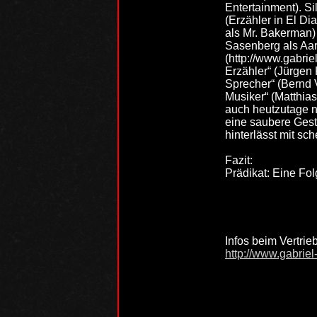
Entertainment). Si
(Erzähler in El Di
als Mr. Bakerman) 
Sasenberg als Aaro
(http://www.gabrie
Erzähler“ (Jürgen 
Sprecher“ (Bernd V
Musiker“ (Matthia
auch heutzutage n
eine saubere Gest
hinterlässt mit s
Fazit:
Prädikat: Eine Fol
Infos beim Vertrie
http://www.gabriel