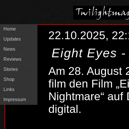
Home
22.10.2025, 22
Updates
Eight Eyes -
News
Reviews
Am 28. August 2
Stories
Shop
film den Film „
Links
Nightmare“ auf
Impressum
digital.