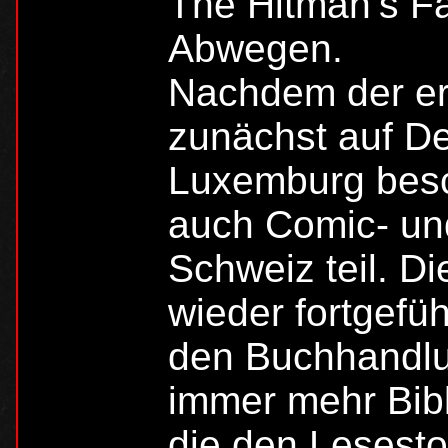
The Hitman’s Fa
Abwegen.
Nachdem der e
zunächst auf De
Luxemburg bes
auch Comic- un
Schweiz teil. D
wieder fortgefü
den Buchhandl
immer mehr Bib
die den Lesesto