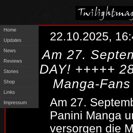
Home
22.10.2025, 16
Updates
Am 27. Septe
News
Reviews
DAY! +++++ 28
Stories
Manga-Fans m
Shop
Links
Am 27. Septem
Impressum
Panini Manga u
versorgen die M