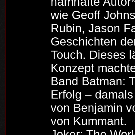
namhafte Autor*
wie Geoff John
Rubin, Jason F
Geschichten den
Touch. Dieses l
Konzept machte
Band Batman: T
Erfolg – damals
von Benjamin v
von Kummant.
Joker: The World