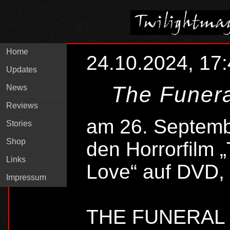
Home
24.10.2024, 17
Updates
The Funera
News
Reviews
am 26. Septembe
Stories
Shop
den Horrorfilm 
Links
Love“ auf DVD, B
Impressum
THE FUNERAL