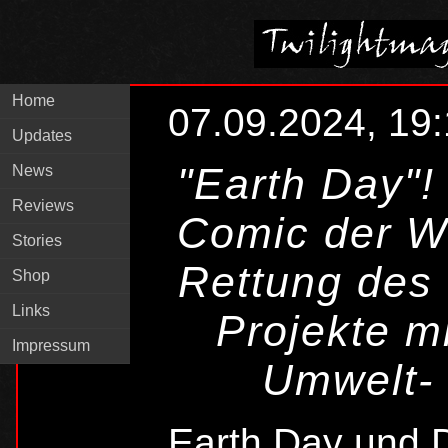
Home
07.09.2024, 19
Updates
"Earth Day"!
News
Reviews
Comic der We
Stories
Rettung des
Shop
Links
Projekte m
Impressum
Umwelt- 
Earth Day und D