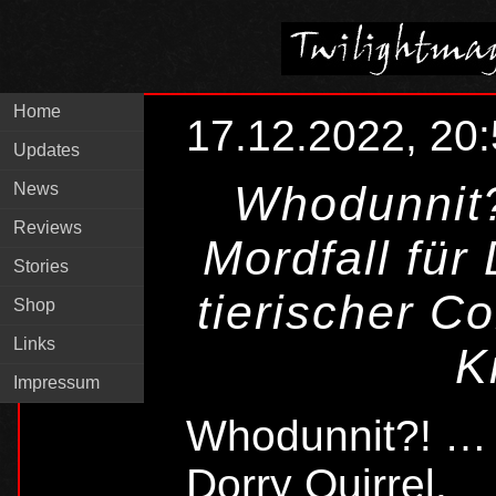
Home
17.12.2022, 20
Updates
Whodunnit?
News
Reviews
Mordfall für 
Stories
tierischer C
Shop
Links
K
Impressum
Whodunnit?! … e
Dorry Quirrel.