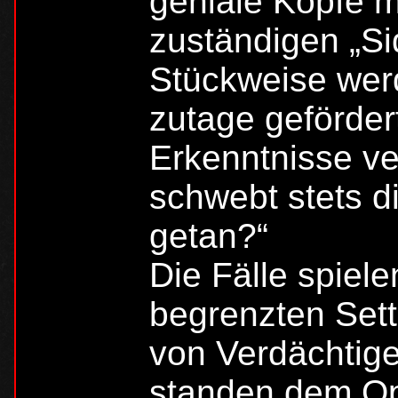
geniale Köpfe m
zuständigen „Sid
Stückweise wer
zutage geförder
Erkenntnisse ve
schwebt stets d
getan?“
Die Fälle spiel
begrenzten Sett
von Verdächtige
standen dem Op