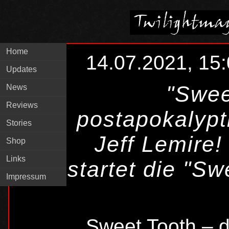
Home
14.07.2021, 15
Updates
"Swee
News
Reviews
postapokalypt
Stories
Jeff Lemire!
Shop
Links
startet die "Sw
Impressum
Sweet Tooth – 