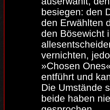
auserwählt, den
besiegen: den D
den Erwählten 
den Bösewicht i
allesentscheide
vernichten, jed
»Chosen Ones«
entführt und ka
Die Umstände si
beide haben nie
gesprochen.