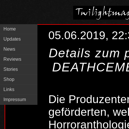
Home
05.06.2019, 22
Updates
Details zum 
News
Reviews
DEATHCEMB
Stories
Shop
Links
Die Produzente
Impressum
geförderten, we
Horrorantholo