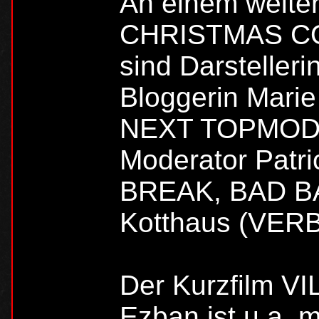
An einem weite
CHRISTMAS COR
sind Darsteller
Bloggerin Mar
NEXT TOPMODEL
Moderator Patr
BREAK, BAD BAN
Kotthaus (VERB
Der Kurzfilm V
Ezban ist u.a. m