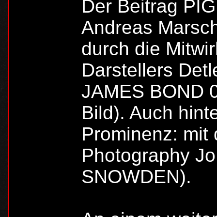
Der Beitrag PI
Andreas Marschal
durch die Mitwi
Darstellers De
JAMES BOND 0
Bild). Auch hint
Prominenz: mit d
Photography J
SNOWDEN).