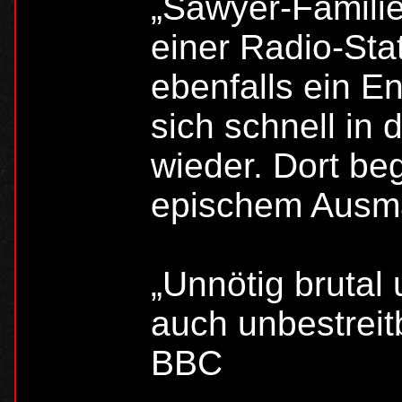
„Sawyer-Familie“
einer Radio-Sta
ebenfalls ein E
sich schnell in
wieder. Dort be
epischem Aus
„Unnötig brutal 
auch unbestreit
BBC