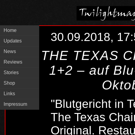
Home
30.09.2018, 17
Updates
THE TEXAS 
News
Reviews
1+2 – auf Blu
Stories
Oktob
Shop
Links
''Blutgericht in
Impressum
The Texas Cha
Original. Restau