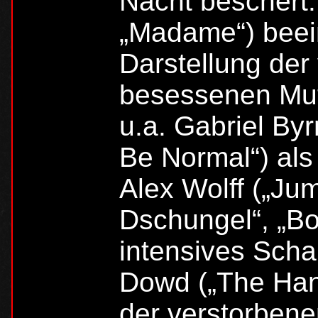
Nacht beschert. 
„Madame“) beein
Darstellung der
besessenen Mutt
u.a. Gabriel Byr
Be Normal“) als 
Alex Wolff („Ju
Dschungel“, „Bo
intensives Scha
Dowd („The Hand
der verstorben