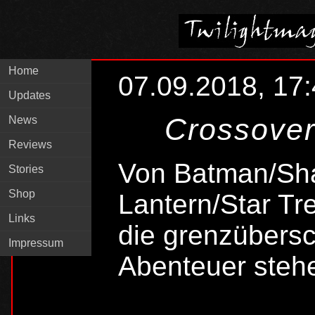
Home
07.09.2018, 17
Updates
Crossover
News
Reviews
Von Batman/Sh
Stories
Shop
Lantern/Star Tr
Links
die grenzübers
Impressum
Abenteuer stehe