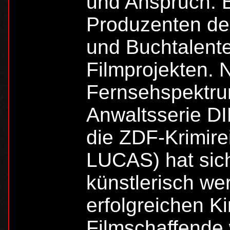
und Anspruch: 
Produzenten de
und Buchtalent
Filmprojekten. 
Fernsehspektrum
Anwaltsserie D
die ZDF-Krimi
LUCAS) hat sic
künstlerisch we
erfolgreichen Ki
Filmschaffende 