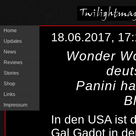
Home
18.06.2017, 17
Updates
Wonder Wo
News
Reviews
deut
Stories
Panini h
Shop
Links
B
Impressum
In den USA ist
Gal Gadot in der