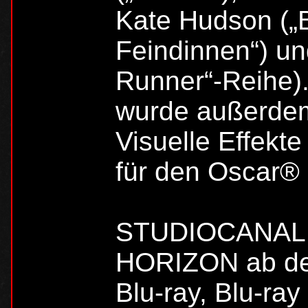
Kate Hudson („
Feindinnen“) un
Runner“-Reih
wurde außerdem
Visuelle Effekt
für den Oscar® 
STUDIOCANAL 
HORIZON ab dem
Blu-ray, Blu-ra