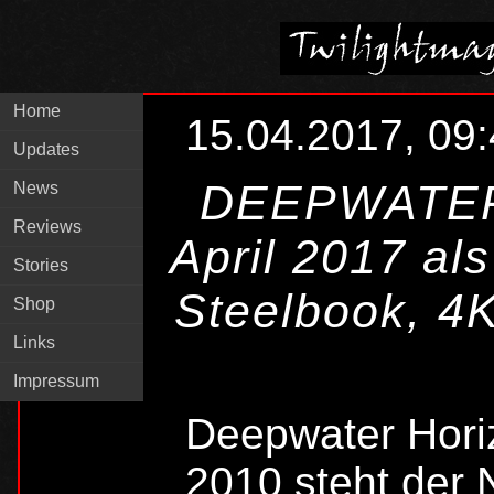
Home
15.04.2017, 09
Updates
DEEPWATER
News
Reviews
April 2017 als
Stories
Steelbook, 4K
Shop
Links
Impressum
Deepwater Horiz
2010 steht der 