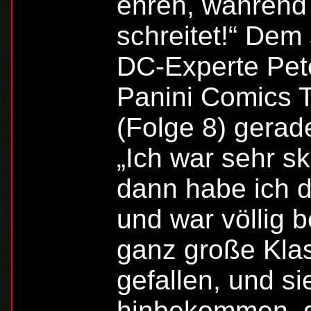
ehren, während 
schreitet!“ Dem
DC-Experte Pete
Panini Comics 
(Folge 8) gerad
„Ich war sehr s
dann habe ich d
und war völlig b
ganz große Klas
gefallen, und s
hinbekommen, d