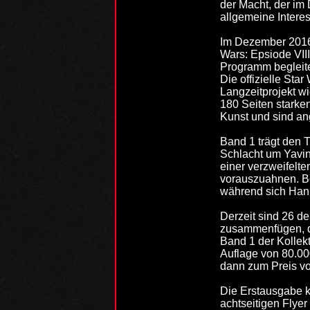
der Macht, der im 
allgemeine Intere
Im Dezember 2016 
Wars: Epsiode VIII
Programm begleite
Die offizielle Sta
Langzeitprojekt w
180 Seiten starke
Kunst und sind an
Band 1 trägt den T
Schlacht um Yavin,
einer verzweifelt
vorauszuahnen. Bef
während sich Han
Derzeit sind 26 d
zusammenfügen, d
Band 1 der Kollekt
Auflage von 80.00
dann zum Preis von
Die Erstausgabe 
achtseitigen Flyer