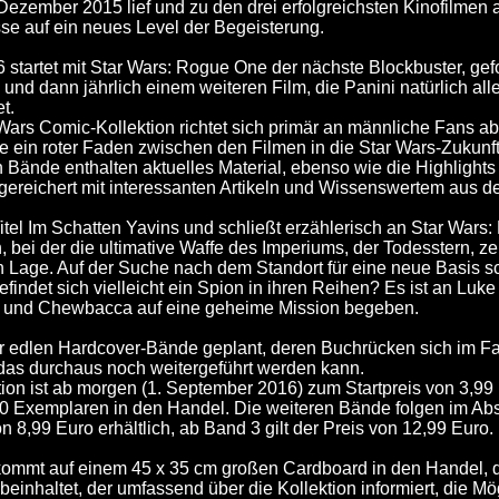
Dezember 2015 lief und zu den drei erfolgreichsten Kinofilmen a
sse auf ein neues Level der Begeisterung.
startet mit Star Wars: Rogue One der nächste Blockbuster, ge
 und dann jährlich einem weiteren Film, die Panini natürlich al
t.
r Wars Comic-Kollektion richtet sich primär an männliche Fans ab
ie ein roter Faden zwischen den Filmen in die Star Wars-Zukunf
n Bände enthalten aktuelles Material, ebenso wie die Highlight
gereichert mit interessanten Artikeln und Wissenswertem aus 
itel Im Schatten Yavins und schließt erzählerisch an Star Wars
 bei der die ultimative Waffe des Imperiums, der Todesstern, zer
en Lage. Auf der Suche nach dem Standort für eine neue Basis s
indet sich vielleicht ein Spion in ihren Reihen? Es ist an Luke
 und Chewbacca auf eine geheime Mission begeben.
er edlen Hardcover-Bände geplant, deren Buchrücken sich im 
as durchaus noch weitergeführt werden kann.
ion ist ab morgen (1. September 2016) zum Startpreis von 3,99 E
0 Exemplaren in den Handel. Die weiteren Bände folgen im Ab
 8,99 Euro erhältlich, ab Band 3 gilt der Preis von 12,99 Euro.
kommt auf einem 45 x 35 cm großen Cardboard in den Handel,
 beinhaltet, der umfassend über die Kollektion informiert, die M