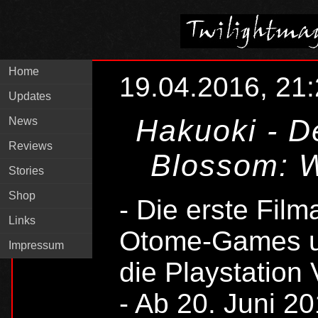
Home
19.04.2016, 21
Updates
Hakuoki - D
News
Reviews
Blossom: W
Stories
Shop
- Die erste Fil
Links
Otome-Games un
Impressum
die Playstation 
- Ab 20. Juni 2