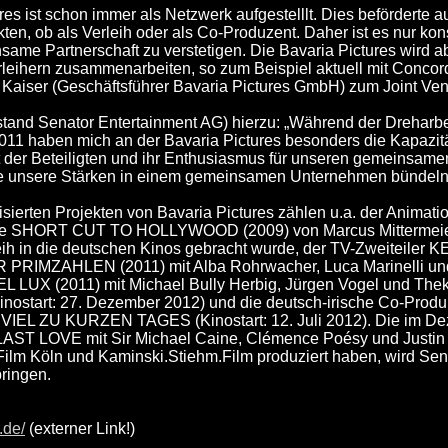
res ist schon immer als Netzwerk aufgestelllt. Dies beförderte
ekten, ob als Verleih oder als Co-Produzent. Daher ist es nur 
same Partnerschaft zu verstetigen. Die Bavaria Pictures wird a
rleihern zusammenarbeiten, so zum Beispiel aktuell mit Concord
. Kaiser (Geschäftsführer Bavaria Pictures GmbH) zum Joint Ven
stand Senator Entertainment AG) hierzu: „Während der Dreh
1 haben mich an der Bavaria Pictures besonders die Kapazitäten
t der Beteiligten und ihr Enthusiasmus für unseren gemeinsamen
de unsere Stärken in einem gemeinsamen Unternehmen bündeln
lisierten Projekten von Bavaria Pictures zählen u.a. der Anim
ire SHORT CUT TO HOLLYWOOD (2009) von Marcus Mittermeier 
eih in die deutschen Kinos gebracht wurde, der TV-Zweiteile
RIMZAHLEN (2011) mit Alba Rohrwacher, Luca Marinelli und 
UX (2011) mit Michael Bully Herbig, Jürgen Vogel und Thekla
(Kinostart: 27. Dezember 2012) und die deutsch-irische Co-
EL ZU KURZEN TAGES (Kinostart: 12. Juli 2012). Die im De
T LOVE mit Sir Michael Caine, Clémence Poésy und Justin Ki
Film Köln und Kaminski.Stiehm.Film produziert haben, wird Sena
ringen.
.de/
(externer Link!)