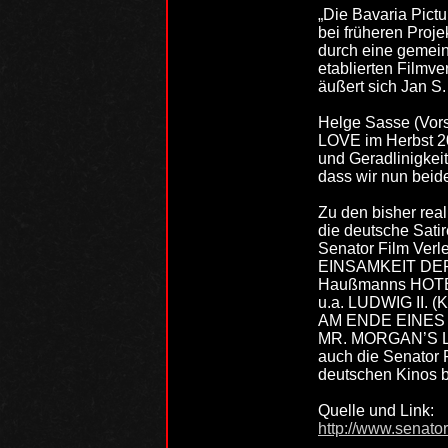
„Die Bavaria Pictu
bei früheren Proj
durch eine gemein
etablierten Filmve
äußert sich Jan S
Helge Sasse (Vor
LOVE im Herbst 201
und Geradlinigkei
dass wir nun bei
Zu den bisher rea
die deutsche Sat
Senator Film Verl
EINSAMKEIT DER P
Haußmanns HOTEL L
u.a. LUDWIG II. 
AM ENDE EINES VI
MR. MORGAN’S LAS
auch die Senator 
deutschen Kinos b
Quelle und Link:
http://www.senator