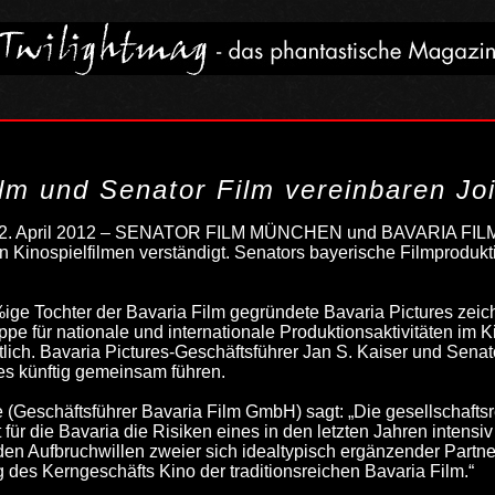
lm und Senator Film vereinbaren Jo
, 2. April 2012 – SENATOR FILM MÜNCHEN und BAVARIA FILM h
n Kinospielfilmen verständigt. Senators bayerische Filmprodukt
ige Tochter der Bavaria Film gegründete Bavaria Pictures zeich
e für nationale und internationale Produktionsaktivitäten im 
tlich. Bavaria Pictures-Geschäftsführer Jan S. Kaiser und Sen
res künftig gemeinsam führen.
e (Geschäftsführer Bavaria Film GmbH) sagt: „Die gesellschafts
 für die Bavaria die Risiken eines in den letzten Jahren intens
den Aufbruchwillen zweier sich idealtypisch ergänzender Partner
 des Kerngeschäfts Kino der traditionsreichen Bavaria Film.“