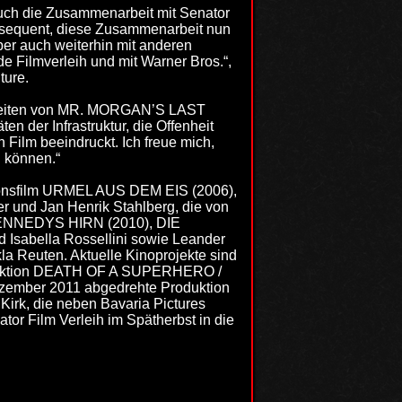
 auch die Zusammenarbeit mit Senator
konsequent, diese Zusammenarbeit nun
ber auch weiterhin mit anderen
e Filmverleih und mit Warner Bros.“,
ture.
arbeiten von MR. MORGAN’S LAST
 der Infrastruktur, die Offenheit
 Film beeindruckt. Ich freue mich,
 können.“
ationsfilm URMEL AUS DEM EIS (2006),
und Jan Henrik Stahlberg, die von
r KENNEDYS HIRN (2010), DIE
Isabella Rossellini sowie Leander
 Reuten. Aktuelle Kinoprojekte sind
Produktion DEATH OF A SUPERHERO /
zember 2011 abgedrehte Produktion
rk, die neben Bavaria Pictures
tor Film Verleih im Spätherbst in die