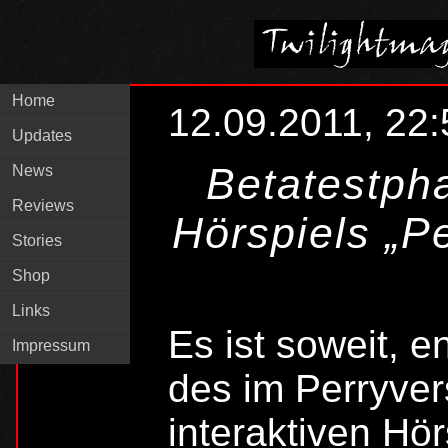
Home
12.09.2011, 22:
Updates
Betatestpha
News
Reviews
Hörspiels „
Stories
Shop
Links
Es ist soweit, en
Impressum
des im Perryve
interaktiven Hör