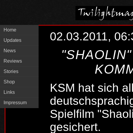
Home
02.03.2011, 06:
Updates
"SHAOLIN"
News
Reviews
KOMM
Stories
Shop
KSM hat sich al
Links
deutschsprach
Impressum
Spielfilm "Shaol
gesichert.