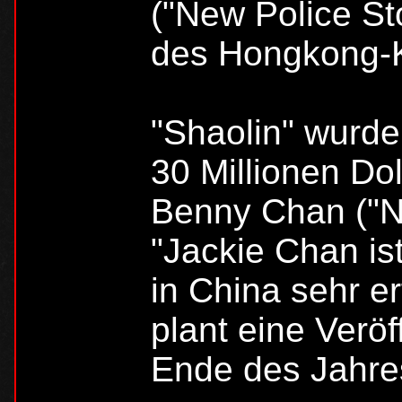
("New Police Sto
des Hongkong-K
"Shaolin" wurde
30 Millionen Do
Benny Chan ("N
"Jackie Chan is
in China sehr e
plant eine Verö
Ende des Jahre