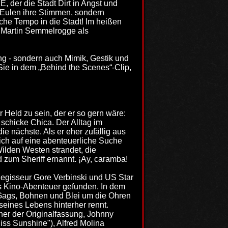
r die Stadt Dirt in Angst und
 Eulen ihre Stimmen, sondern
che Tempo in die Stadt! Im heißen
 Martin Semmelrogge als
ng - sondern auch Mimik, Gestik und
ie in dem „Behind the Scenes“-Clip,
 Held zu sein, der er so gern wäre:
schicke Chica. Der Alltag im
ie nächste. Als er eher zufällig aus
ch auf eine abenteuerliche Suche
 Wilden Westen strandet, die
zum Sheriff ernannt. ¡Ay, caramba!
Regisseur Gore Verbinski und US Star
s Kino-Abenteuer gefunden. In dem
Gags, Bohnen und Blei um die Ohren
eines Lebens hinterher rennt.
her der Originalfassung, Johnny
Miss Sunshine"), Alfred Molina