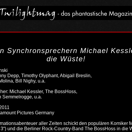
n Synchronsprechern Michael Kess
die Wüste!
nski
y Depp, Timothy Olyphant, Abigail Breslin,
Molina, Bill Nighy, u.a.
her: Michael Kessler, The BossHoss,
in Semmelrogge, u.a.
 2011
aramount Pictures Germany
mationsabenteuer aller Zeiten schickt den populären Komiker Mi
e 3“) und die Berliner Rock-Country-Band The BossHoss in die 