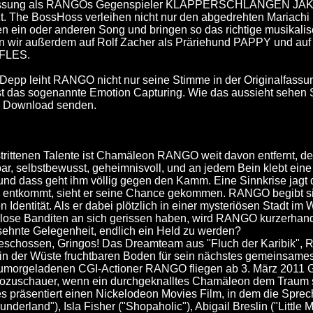
ssung als RANGOs Gegenspieler KLAPPERSCHLANGEN JAKE, de
t. The BossHoss verleihen nicht nur den abgedrehten Mariachi
n ein oder anderen Song und bringen so das richtige musikalis
n wir außerdem auf Rolf Zacher als Präriehund PAPPY und auf
FLES.
Depp leiht RANGO nicht nur seine Stimme in der Originalfassu
st das sogenannte Emotion Capturing. Wie das aussieht sehen S
m Download senden.
trittenen Talente ist Chamäleon RANGO weit davon entfernt, der
r, selbstbewusst, geheimnisvoll, und an jedem Bein klebt eine 
 und dass geht ihm völlig gegen den Kamm. Eine Sinnkrise jagt d
 entkommt, sieht er seine Chance gekommen. RANGO begibt si
 Identität. Als er dabei plötzlich in einer mysteriösen Stadt im
llose Banditen an sich gerissen haben, wird RANGO kurzerhand 
rsehnte Gelegenheit, endlich ein Held zu werden?
 geschossen, Gringos! Das Dreamteam aus "Fluch der Karibik", 
in der Wüste fruchtbaren Boden für sein nächstes gemeinsame
humorgeladenen CGI-Actioner RANGO fliegen ab 3. März 2011 
ozuschauer, wenn ein durchgeknalltes Chamäleon dem Traum s
s präsentiert einen Nickelodeon Movies Film, in dem die Sprec
nderland"), Isla Fisher ("Shopaholic"), Abigail Breslin ("Little 