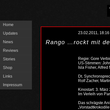
Home
23.02.2011, 18:16
Updates
Rango …rockt mit de
News
Reviews
Regie: Gore Verbi
Stories
US-Stimmen: Johnn
Isla Fisher, Alfred 
Shop
Links
Dt. Synchronsprec
Rolf Zacher, Mart
Impressum
Kinostart: 3. März
Im Verleih von P
Das schrägste Ani
„Vorstadtkrokodil