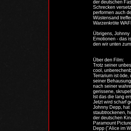
der deutschen Fa
Schrecken versetz
performen auch de
Wüstensand treffe
Warzenkröte WAF
Übrigens, Johnny 
Emotionen - das i
den wir unten zu
Über den Film:
Trotz seiner unbes
cool, unberechenba
Terrarium ist öde,
seiner Behausung
nach seiner wahren
gerissene, skrupe
Ist das die lang e
Jetzt wird scharf
Johnny Depp, hat 
staubtrockenen, 
der deutschen Kin
Paramount Picture
Depp ("Alice im Wu