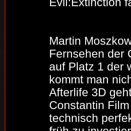
Evil:Extinction f
Martin Moszkowi
Fernsehen der C
auf Platz 1 der
kommt man nicht
Afterlife 3D geh
Constantin Film
technisch perfe
früh zu investie