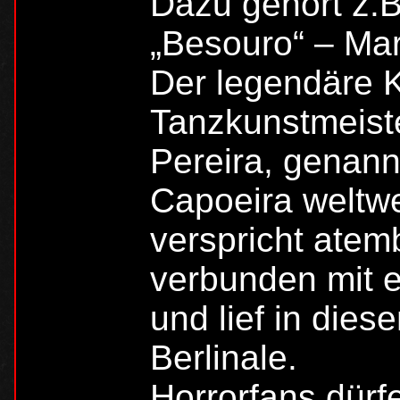
Dazu gehört z.B.
„Besouro“ – Mart
Der legendäre 
Tanzkunstmeist
Pereira, genan
Capoeira weltwe
verspricht ate
verbunden mit 
und lief in dies
Berlinale.
Horrorfans dürfe