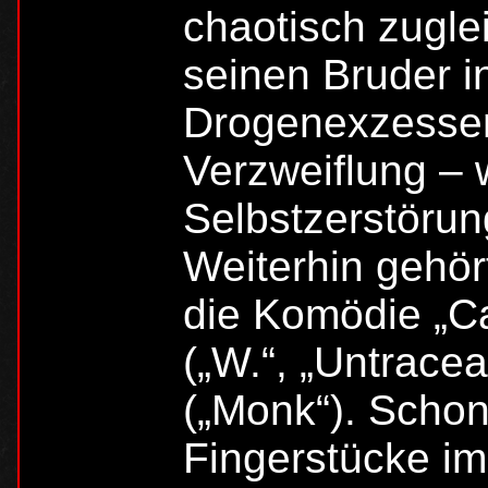
chaotisch zugle
seinen Bruder i
Drogenexzessen
Verzweiflung – 
Selbstzerstöru
Weiterhin gehör
die Komödie „Ca
(„W.“, „Untrace
(„Monk“). Schon
Fingerstücke im