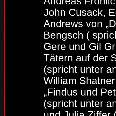
Andreas Fröhlic
John Cusack, E
Andrews von „Di
Bengsch ( spric
Gere und Gil G
Tätern auf der 
(spricht unter 
William Shatner
„Findus und Pet
(spricht unter 
und Julia Ziffer