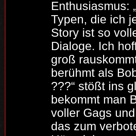
Enthusiasmus: „
Typen, die ich 
Story ist so voll
Dialoge. Ich hof
groß rauskommt“
berühmt als Bob
???“ stößt ins g
bekommt man Bü
voller Gags und 
das zum verbot