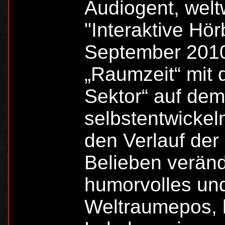
Audiogent, weltw
"Interaktive Hör
September 2010
„Raumzeit“ mit 
Sektor“ auf dem
selbstentwickel
den Verlauf de
Belieben veränd
humorvolles un
Weltraumepos, h