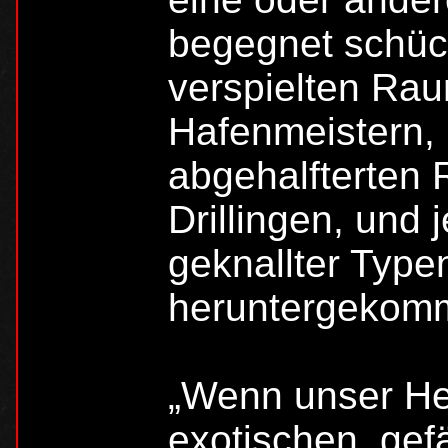
begegnet schüc
verspielten Rau
Hafenmeistern, 
abgehalfterten 
Drillingen, und
geknallter Typen
heruntergekom
„Wenn unser He
exotischen, gef