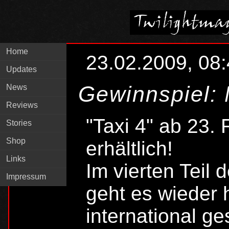
Home
23.02.2009, 08
Updates
Gewinnspiel: 
News
Reviews
"Taxi 4" ab 23.
Stories
Shop
erhältlich!
Links
Im vierten Teil 
Impressum
geht es wieder h
international g