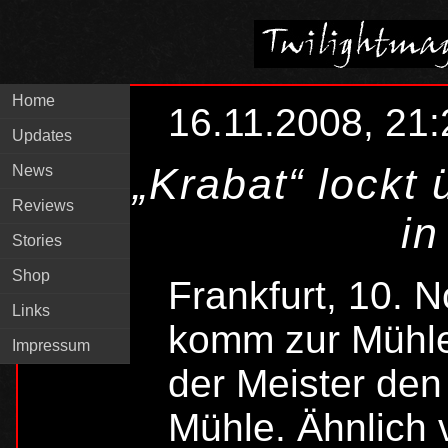
Home
16.11.2008, 21:
Updates
„Krabat“ lockt 
News
Reviews
in
Stories
Shop
Frankfurt, 10. 
Links
komm zur Mühle!
Impressum
der Meister den
Mühle. Ähnlich 